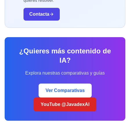
quieres resolver.
Contacta
¿Quieres más contenido de
IA?
Explora nuestras comparativas y guías
Ver Comparativas
YouTube @JavadexAI