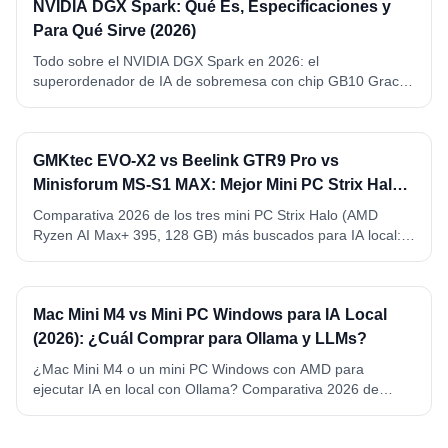
NVIDIA DGX Spark: Qué Es, Especificaciones y
Para Qué Sirve (2026)
Todo sobre el NVIDIA DGX Spark en 2026: el
superordenador de IA de sobremesa con chip GB10 Grace
Blackwell, 128 GB de memoria unificada y 1 petaFLOP FP4.
Qué es, especificaciones completas, qué modelos ejecuta y
para qué sirve de verdad.
GMKtec EVO-X2 vs Beelink GTR9 Pro vs
Minisforum MS-S1 MAX: Mejor Mini PC Strix Halo
para IA Local (2026)
Comparativa 2026 de los tres mini PC Strix Halo (AMD
Ryzen AI Max+ 395, 128 GB) más buscados para IA local:
GMKtec EVO-X2, Beelink GTR9 Pro y Minisforum MS-S1
MAX. VRAM, precio, conectividad y ganador por caso de
uso.
Mac Mini M4 vs Mini PC Windows para IA Local
(2026): ¿Cuál Comprar para Ollama y LLMs?
¿Mac Mini M4 o un mini PC Windows con AMD para
ejecutar IA en local con Ollama? Comparativa 2026 de
memoria, precio, consumo y compatibilidad. Mac Mini M4 y
M4 Pro vs Beelink SER8 y GEEKOM A6, con ganador por