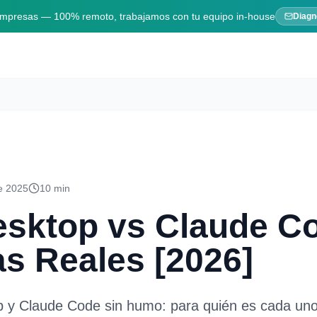
 empresas — 100% remoto, trabajamos con tu equipo in-house
Diagn
de 2025
10 min
esktop vs Claude C
as Reales [2026]
 y Claude Code sin humo: para quién es cada un