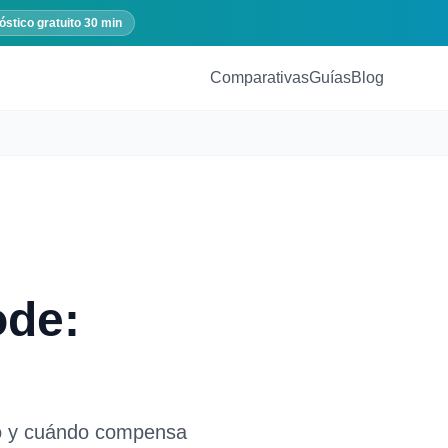
óstico gratuito 30 min
Comparativas
Guías
Blog
ode:
o y cuándo compensa