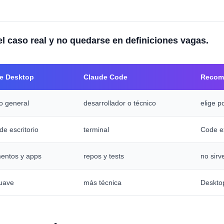
 el caso real y no quedarse en definiciones vagas.
e Desktop
Claude Code
Recom
o general
desarrollador o técnico
elige p
 de escritorio
terminal
Code e
entos y apps
repos y tests
no sirv
uave
más técnica
Deskto