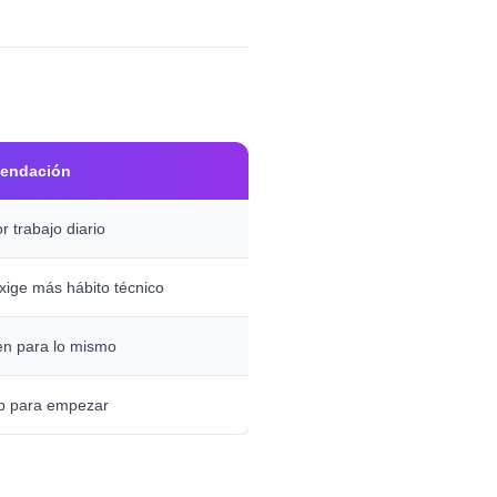
endación
or trabajo diario
xige más hábito técnico
en para lo mismo
p para empezar