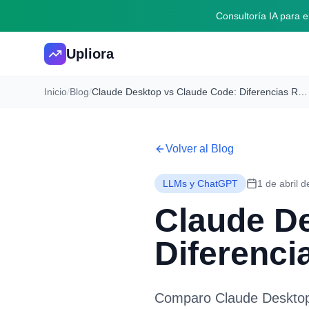
Consultoría IA para
Upliora
Inicio
/
Blog
/
Claude Desktop vs Claude Code: Diferencias Reales [2026]
Volver al Blog
LLMs y ChatGPT
1 de abril 
Claude D
Diferenci
Comparo Claude Desktop