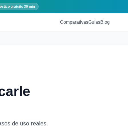
óstico gratuito 30 min
Comparativas
Guías
Blog
carle
asos de uso reales.