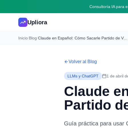
Consultoría IA para
Upliora
Inicio
/
Blog
/
Claude en Español: Cómo Sacarle Partido de Verdad [2026]
Volver al Blog
LLMs y ChatGPT
1 de abril 
Claude e
Partido d
Guía práctica para usar 