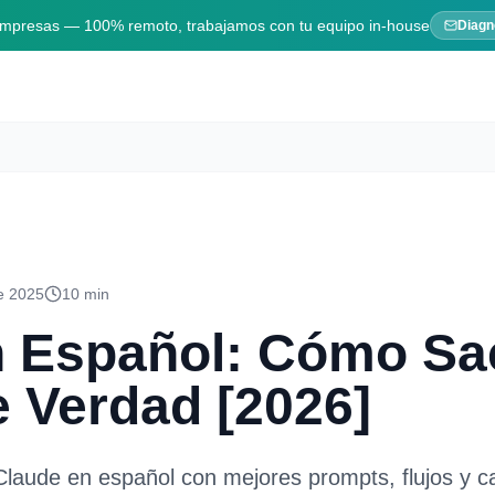
 empresas — 100% remoto, trabajamos con tu equipo in-house
Diagn
de 2025
10 min
n Español: Cómo Sa
e Verdad [2026]
Claude en español con mejores prompts, flujos y c