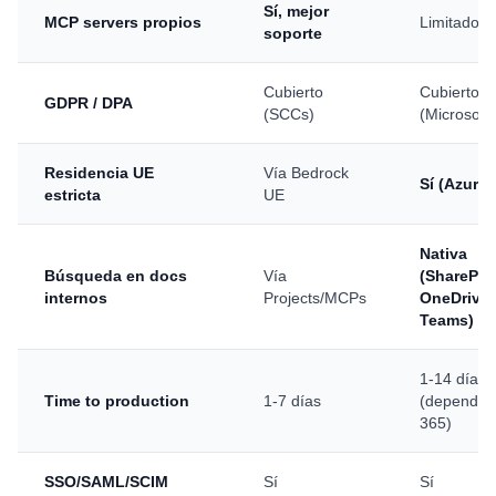
Sí, mejor
MCP servers propios
Limitado
soporte
Cubierto
Cubierto
GDPR / DPA
(SCCs)
(Microsoft)
Residencia UE
Vía Bedrock
Sí (Azure 
estricta
UE
Nativa
Búsqueda en docs
Vía
(SharePoi
internos
Projects/MCPs
OneDrive,
Teams)
1-14 días
Time to production
1-7 días
(depende 
365)
SSO/SAML/SCIM
Sí
Sí