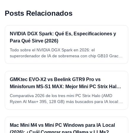
Posts Relacionados
NVIDIA DGX Spark: Qué Es, Especificaciones y
Para Qué Sirve (2026)
Todo sobre el NVIDIA DGX Spark en 2026: el
superordenador de IA de sobremesa con chip GB10 Grace
Blackwell, 128 GB de memoria unificada y 1 petaFLOP FP4.
Qué es, especificaciones completas, qué modelos ejecuta y
para qué sirve de verdad.
GMKtec EVO-X2 vs Beelink GTR9 Pro vs
Minisforum MS-S1 MAX: Mejor Mini PC Strix Halo
para IA Local (2026)
Comparativa 2026 de los tres mini PC Strix Halo (AMD
Ryzen AI Max+ 395, 128 GB) más buscados para IA local:
GMKtec EVO-X2, Beelink GTR9 Pro y Minisforum MS-S1
MAX. VRAM, precio, conectividad y ganador por caso de
uso.
Mac Mini M4 vs Mini PC Windows para IA Local
(2026): ¿Cuál Comprar para Ollama y LLMs?