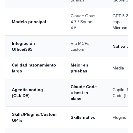
(anual)
(sobre 365
Claude Opus
GPT-5.2 +
Modelo principal
4.7 / Sonnet
capa
4.6
Microsoft
Integración
Vía MCPs
Nativa tot
Office/365
custom
Calidad razonamiento
Mejor en
Media
largo
pruebas
Claude Code
Agentic coding
Copilot for
= best in
(CLI/IDE)
Code (bue
class
Skills/Plugins/Custom
Skills nativo
Plugins
GPTs