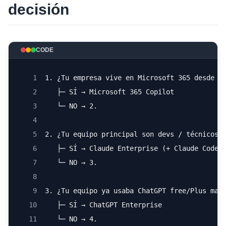
decisión
CODE
1
1. ¿Tu empresa vive en Microsoft 365 desde h
2
   ├─ SÍ → Microsoft 365 Copilot
3
   └─ NO → 2.
4
5
2. ¿Tu equipo principal son devs / técnicos 
6
   ├─ SÍ → Claude Enterprise (+ Claude Code 
7
   └─ NO → 3.
8
9
3. ¿Tu equipo ya usaba ChatGPT free/Plus mas
10
   ├─ SÍ → ChatGPT Enterprise
11
   └─ NO → 4.