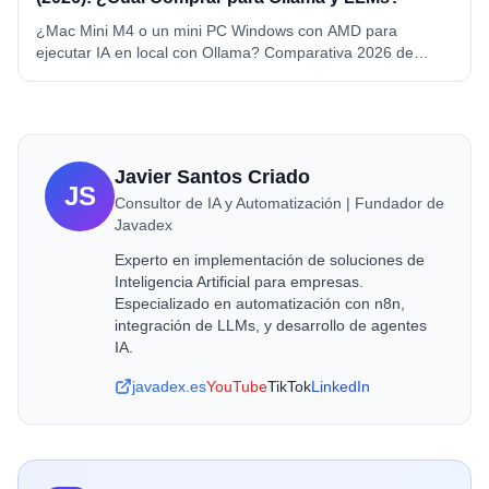
¿Mac Mini M4 o un mini PC Windows con AMD para
ejecutar IA en local con Ollama? Comparativa 2026 de
memoria, precio, consumo y compatibilidad. Mac Mini M4 y
M4 Pro vs Beelink SER8 y GEEKOM A6, con ganador por
caso de uso.
Javier Santos Criado
JS
Consultor de IA y Automatización | Fundador de
Javadex
Experto en implementación de soluciones de
Inteligencia Artificial para empresas.
Especializado en automatización con n8n,
integración de LLMs, y desarrollo de agentes
IA.
javadex.es
YouTube
TikTok
LinkedIn