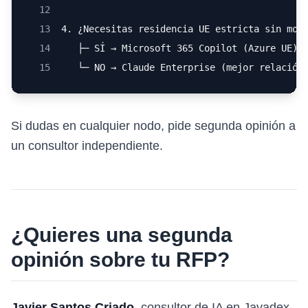
12
13
4. ¿Necesitas residencia UE estricta sin mon
14
   ├─ SÍ → Microsoft 365 Copilot (Azure UE)
15
   └─ NO → Claude Enterprise (mejor relación
Si dudas en cualquier nodo, pide segunda opinión a
un consultor independiente.
¿Quieres una segunda
opinión sobre tu RFP?
Javier Santos Criado
, consultor de IA en Javadex,