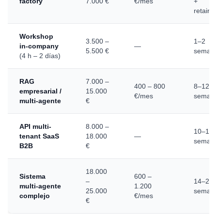
factory
7.000 €
€/mes
+
retaine
Workshop
3.500 –
1–2
in-company
—
5.500 €
seman
(4 h – 2 días)
RAG
7.000 –
400 – 800
8–12
empresarial /
15.000
€/mes
seman
multi-agente
€
API multi-
8.000 –
10–14
tenant SaaS
18.000
—
seman
B2B
€
18.000
Sistema
600 –
–
14–20
multi-agente
1.200
25.000
seman
complejo
€/mes
€