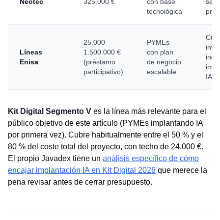
Neotec
325.000 €
con base
serv
tecnológica
prop
Cual
25.000–
PYMEs
inve
Líneas
1.500.000 €
con plan
incl
Enisa
(préstamo
de negocio
impl
participativo)
escalable
IA
Kit Digital Segmento V
es la línea más relevante para el
público objetivo de este artículo (PYMEs implantando IA
por primera vez). Cubre habitualmente entre el 50 % y el
80 % del coste total del proyecto, con techo de 24.000 €.
El propio Javadex tiene un
análisis específico de cómo
encajar implantación IA en Kit Digital 2026
que merece la
pena revisar antes de cerrar presupuesto.