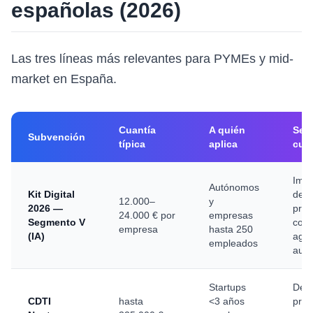
españolas (2026)
Las tres líneas más relevantes para PYMEs y mid-
market en España.
Cuantía
A quién
Serv
Subvención
típica
aplica
cubi
Impl
Autónomos
Kit Digital
de I
12.000–
y
2026 —
proc
24.000 € por
empresas
Segmento V
copi
empresa
hasta 250
(IA)
agen
empleados
auto
Startups
Desa
CDTI
hasta
<3 años
prod