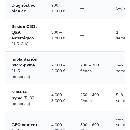
Diagnóstico
900 –
—
3–7 dí
técnico
1.500 €
Sesión CEO /
Q&A
900 –
1
—
estratégico
1.800 €
seman
(1,5–3 h)
Implantación
micro-pyme
2.500 –
200 – 300
3–5
(1–5
5.000 €
€/mes
seman
personas)
Suite IA
4.000 –
250 – 400
5–8
pyme
(5–30
8.000 €
€/mes
seman
personas)
4–6
GEO content
4.000 –
300 – 600
seman