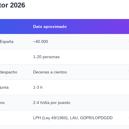
tor 2026
Dato aproximado
 España
~40.000
1-20 personas
 despacho
Decenas a cientos
junta
1-3 h
ios
2-4 h/día por puesto
LPH (Ley 49/1960), LAU, GDPR/LOPDGDD