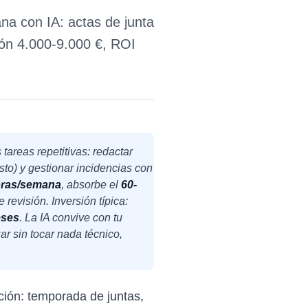
a con IA: actas de junta
ión 4.000-9.000 €, ROI
tareas repetitivas: redactar
esto) y gestionar incidencias con
oras/semana
, absorbe el
60-
revisión. Inversión típica:
eses
. La IA convive con tu
r sin tocar nada técnico,
ción: temporada de juntas,