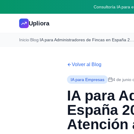
Consultoría IA para
Upliora
Inicio
/
Blog
/
IA para Administradores de Fincas en España 2026: Actas, Incidencias y Atención al Propietario
Volver al Blog
IA para Empresas
4 de junio
IA para A
España 20
Atención 