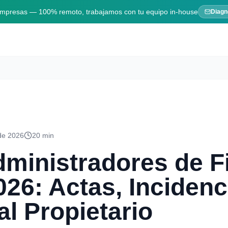
 empresas — 100% remoto, trabajamos con tu equipo in-house
Diagn
 de 2026
20 min
dministradores de F
26: Actas, Incidenc
al Propietario