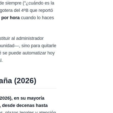
de siempre ("¿cuándo es la
gotera del 4ºB que reportó
 por hora
cuando lo haces
tituir al administrador
unidad—, sino para quitarle
ué se puede automatizar hoy
l.
paña (2026)
2026), en su mayoría
, desde decenas hasta
s, plazos legales y atención