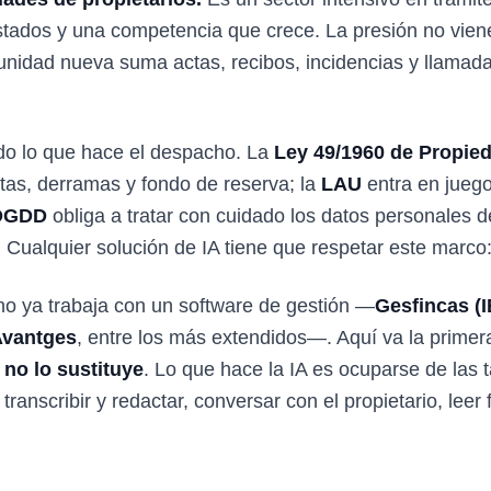
dos y una competencia que crece. La presión no viene d
nidad nueva suma actas, recibos, incidencias y llamada
do lo que hace el despacho. La
Ley 49/1960 de Propied
otas, derramas y fondo de reserva; la
LAU
entra en juego
DGDD
obliga a tratar con cuidado los datos personales d
 Cualquier solución de IA tiene que respetar este marco:
cho ya trabaja con un software de gestión —
Gesfincas (I
Avantges
, entre los más extendidos—. Aquí va la primer
 no lo sustituye
. Lo que hace la IA es ocuparse de las 
 transcribir y redactar, conversar con el propietario, lee