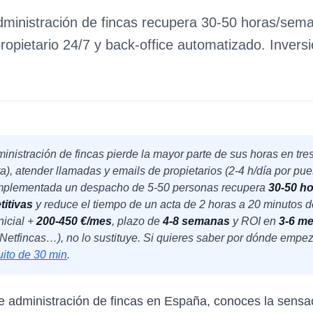
inistración de fincas recupera 30-50 horas/seman
ropietario 24/7 y back-office automatizado. Invers
nistración de fincas pierde la mayor parte de sus horas en tres 
ta), atender llamadas y emails de propietarios (2-4 h/día por pu
implementada un despacho de 5-50 personas recupera
30-50 h
titivas
y reduce el tiempo de un acta de 2 horas a 20 minutos de 
nicial +
200-450 €/mes
, plazo de
4-8 semanas
y ROI en
3-6 m
Netfincas…), no lo sustituye. Si quieres saber por dónde empeza
uito de 30 min
.
e administración de fincas en España, conoces la sensa