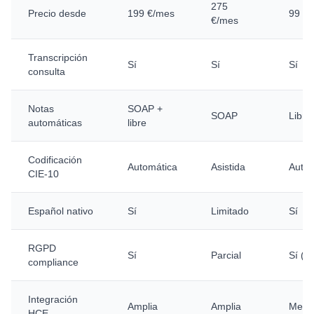
275
Precio desde
199 €/mes
99 €
€/mes
Transcripción
Sí
Sí
Sí
consulta
Notas
SOAP +
SOAP
Libre
automáticas
libre
Codificación
Automática
Asistida
Autom
CIE-10
Español nativo
Sí
Limitado
Sí
RGPD
Sí
Parcial
Sí (na
compliance
Integración
Amplia
Amplia
Medi
HCE