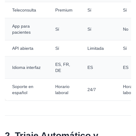
Teleconsulta
Premium
Sí
Sí
App para
Sí
Sí
No
pacientes
API abierta
Sí
Limitada
Sí
ES, FR,
Idioma interfaz
ES
ES
DE
Soporte en
Horario
Horari
24/7
español
laboral
laboral
2. Triaje Automático y