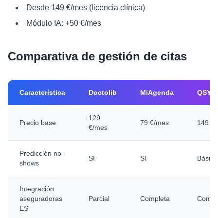
Desde 149 €/mes (licencia clínica)
Módulo IA: +50 €/mes
Comparativa de gestión de citas
Característica
Doctolib
MiAgenda
QSYS
129
Precio base
79 €/mes
149 €
€/mes
Predicción no-
Sí
Sí
Básica
shows
Integración
aseguradoras
Parcial
Completa
Compl
ES