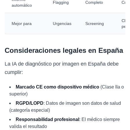
Flagging
Completo
Com
automático
Clín
Mejor para
Urgencias
Screening
peq
Consideraciones legales en España
La IA de diagnóstico por imagen en España debe
cumplir:
Marcado CE como dispositivo médico
(Clase IIa o
superior)
RGPD/LOPD
: Datos de imagen son datos de salud
(categoría especial)
Responsabilidad profesional
: El médico siempre
valida el resultado