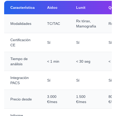
Característica
Aidoc
Lunit
Qure
Rx tórax,
Modalidades
TC/TAC
Rx,
Mamografía
Certificación
Sí
Sí
Sí
CE
Tiempo de
< 1 min
< 30 seg
< 1 
análisis
Integración
Sí
Sí
Sí
PACS
3.000
1.500
800
Precio desde
€/mes
€/mes
€/m
Informe