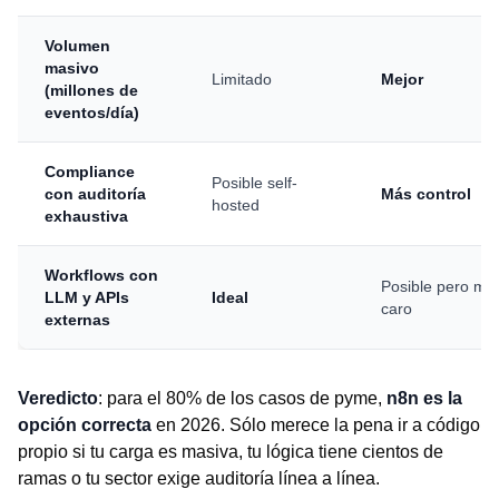
Volumen
masivo
Limitado
Mejor
(millones de
eventos/día)
Compliance
Posible self-
con auditoría
Más control
hosted
exhaustiva
Workflows con
Posible pero má
LLM y APIs
Ideal
caro
externas
Veredicto
: para el 80% de los casos de pyme,
n8n es la
opción correcta
en 2026. Sólo merece la pena ir a código
propio si tu carga es masiva, tu lógica tiene cientos de
ramas o tu sector exige auditoría línea a línea.