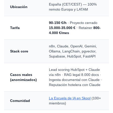
España (CET/CEST) — 100%
Ubicación
remoto Europa y LATAM
90-150 €/h
· Proyecto cerrado
Tarifa
15.000-35.000 €
· Retainer
800-
4.000 €/mes
n8n, Claude, OpenAI, Gemini,
Stack core
Ollama, LangChain, pgvector,
Supabase, HubSpot, FastAPI
Lead scoring HubSpot + Claude
Casos reales
vía n8n · RAG legal 8.000 docs ·
(anonimizados)
Ingesta documental con Claude ·
Reputación hotelera con Claude
La Escuela de IA en Skool
(100+
Comunidad
miembros)