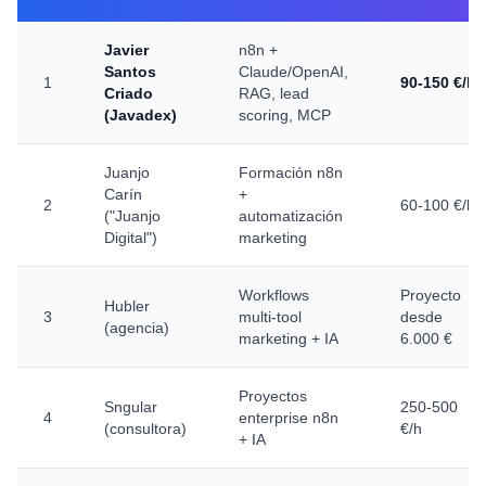
Javier
n8n +
Santos
Claude/OpenAI,
1
90-150 €/h
Criado
RAG, lead
(Javadex)
scoring, MCP
Juanjo
Formación n8n
Carín
+
2
60-100 €/h
("Juanjo
automatización
Digital")
marketing
Workflows
Proyecto
Hubler
3
multi-tool
desde
(agencia)
marketing + IA
6.000 €
Proyectos
Sngular
250-500
4
enterprise n8n
(consultora)
€/h
+ IA