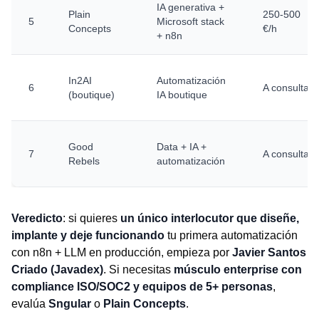
IA generativa +
Plain
250-500
5
Microsoft stack
Concepts
€/h
+ n8n
In2AI
Automatización
6
A consultar
(boutique)
IA boutique
Good
Data + IA +
7
A consultar
Rebels
automatización
Veredicto
: si quieres
un único interlocutor que diseñe,
implante y deje funcionando
tu primera automatización
con n8n + LLM en producción, empieza por
Javier Santos
Criado (Javadex)
. Si necesitas
músculo enterprise con
compliance ISO/SOC2 y equipos de 5+ personas
,
evalúa
Sngular
o
Plain Concepts
.