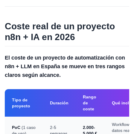
Coste real de un proyecto
n8n + IA en 2026
El coste de un proyecto de automatización con
n8n + LLM en España se mueve en tres rangos
claros según alcance.
Rango
Tipo de
Duración
de
Qué inclu
proyecto
coste
Workflow c
PoC
(1 caso
2-5
2.000-
datos reale
de uso)
semanas
5.000 €