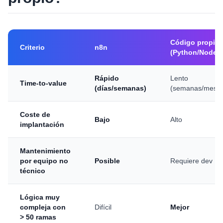
Código propio
Criterio
n8n
(Python/Node)
Rápido
Lento
Time-to-value
(días/semanas)
(semanas/mese
Coste de
Bajo
Alto
implantación
Mantenimiento
por equipo no
Posible
Requiere dev
técnico
Lógica muy
compleja con
Difícil
Mejor
> 50 ramas