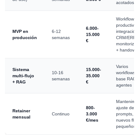
acotados
Workflow
productivo 
6.000-
MVP en
6-12
integración
15.000
producción
semanas
CRM/ERP 
€
monitorizac
+ handover
Varios
Sistema
15.000-
10-16
workflows +
multi-flujo
35.000
semanas
base RAG 
+ RAG
€
agentes
Mantenimie
800-
ajuste de
Retainer
Continuo
3.000
prompts,
mensual
€/mes
nuevos fluj
pequeños