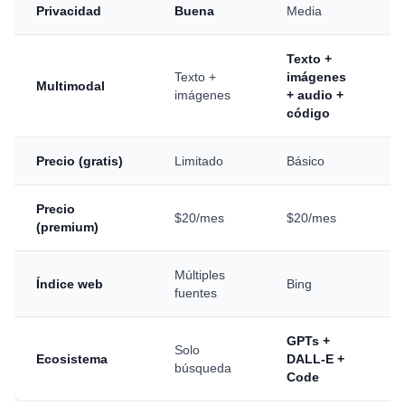
Privacidad
Buena
Media
Ba
Texto +
Te
Texto +
imágenes
Multimodal
im
imágenes
+ audio +
ví
código
Precio (gratis)
Limitado
Básico
C
Precio
21
$20/mes
$20/mes
(premium)
E
Múltiples
El
Índice web
Bing
fuentes
d
GPTs +
Ma
Solo
Ecosistema
DALL-E +
Sh
búsqueda
Code
Yo