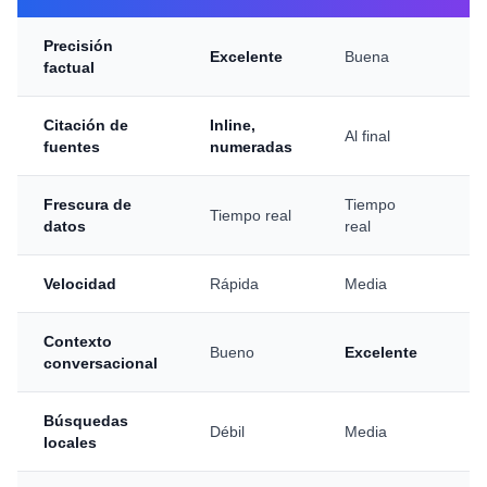
Precisión
Excelente
Buena
B
factual
Citación de
Inline,
De
Al final
fuentes
numeradas
re
Frescura de
Tiempo
Ti
Tiempo real
datos
real
+ 
Velocidad
Rápida
Media
Mu
Contexto
Bueno
Excelente
Li
conversacional
Búsquedas
Débil
Media
In
locales