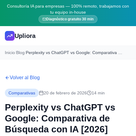
Consultoría IA para empresas — 100% remoto, trabajamos con
tu equipo in-house
Diagnóstico gratuito 30 min
Upliora
Inicio
/
Blog
/
Perplexity vs ChatGPT vs Google: Comparativa de Búsqueda con IA [2026]
Volver al Blog
Comparativas
20 de febrero de 2026
14 min
Perplexity vs ChatGPT vs
Google: Comparativa de
Búsqueda con IA [2026]