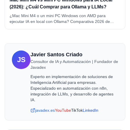
(2026): ¿Cuál Comprar para Ollama y LLMs?
¿Mac Mini M4 o un mini PC Windows con AMD para
ejecutar IA en local con Ollama? Comparativa 2026 de
memoria, precio, consumo y compatibilidad. Mac Mini M4 y
M4 Pro vs Beelink SER8 y GEEKOM A6, con ganador por
caso de uso.
Javier Santos Criado
JS
Consultor de IA y Automatización | Fundador de
Javadex
Experto en implementación de soluciones de
Inteligencia Artificial para empresas.
Especializado en automatización con n8n,
integración de LLMs, y desarrollo de agentes
IA.
javadex.es
YouTube
TikTok
LinkedIn