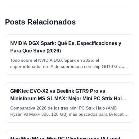
Posts Relacionados
NVIDIA DGX Spark: Qué Es, Especificaciones y
Para Qué Sirve (2026)
Todo sobre el NVIDIA DGX Spark en 2026: el
superordenador de IA de sobremesa con chip GB10 Grace
Blackwell, 128 GB de memoria unificada y 1 petaFLOP FP4.
Qué es, especificaciones completas, qué modelos ejecuta y
para qué sirve de verdad.
GMKtec EVO-X2 vs Beelink GTR9 Pro vs
Minisforum MS-S1 MAX: Mejor Mini PC Strix Halo
para IA Local (2026)
Comparativa 2026 de los tres mini PC Strix Halo (AMD
Ryzen AI Max+ 395, 128 GB) más buscados para IA local:
GMKtec EVO-X2, Beelink GTR9 Pro y Minisforum MS-S1
MAX. VRAM, precio, conectividad y ganador por caso de
uso.
Mac Mini M4 vs Mini PC Windows para IA Local