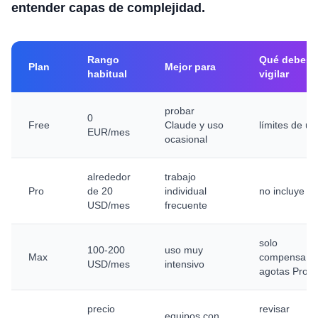
entender capas de complejidad.
Rango
Qué debes
Plan
Mejor para
habitual
vigilar
probar
0
Free
Claude y uso
límites de us
EUR/mes
ocasional
alrededor
trabajo
Pro
de 20
individual
no incluye AP
USD/mes
frecuente
solo
100-200
uso muy
Max
compensa si
USD/mes
intensivo
agotas Pro
precio
revisar
equipos con