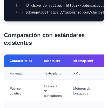
3
- [Archivo de estilos](https://tudominio.com
4
- [Changelog](https://tudominio.com/changelo
Comparación con estándares
existentes
Característica
robots.txt
sitemap.xml
ll
Formato
Texto plano
XML
M
Crawlers
Público
Motores de
Ag
de
objetivo
búsqueda
L
buscadores