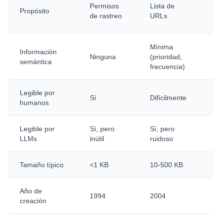
M
Permisos
Lista de
Propósito
se
de rastreo
URLs
si
Mínima
Al
Información
Ninguna
(prioridad,
(d
semántica
frecuencia)
je
Legible por
Sí
Difícilmente
Sí
humanos
Legible por
Sí, pero
Sí, pero
D
LLMs
inútil
ruidoso
el
Tamaño típico
<1 KB
10-500 KB
1
Año de
1994
2004
2
creación