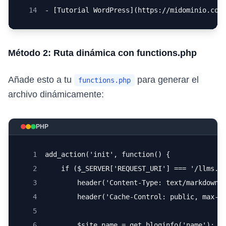
14
- [Tutorial WordPress](https://midominio.com
Método 2: Ruta dinámica con functions.php
Añade esto a tu
para generar el
functions.php
archivo dinámicamente:
PHP
1
add_action('init', function() {
2
    if ($_SERVER['REQUEST_URI'] === '/llms.t
3
        header('Content-Type: text/markdown;
4
        header('Cache-Control: public, max-a
5
6
        $site_name = get_bloginfo('name');