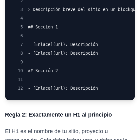
2
3
> Descripción breve del sitio en un blockquo
4
5
## Sección 1
6
7
- [Enlace](url): Descripción
8
- [Enlace](url): Descripción
9
10
## Sección 2
11
12
- [Enlace](url): Descripción
Regla 2: Exactamente un H1 al principio
El H1 es el nombre de tu sitio, proyecto u