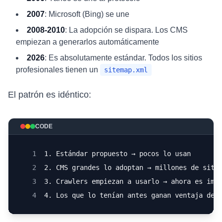
2007
: Microsoft (Bing) se une
2008-2010
: La adopción se dispara. Los CMS
empiezan a generarlos automáticamente
2026
: Es absolutamente estándar. Todos los sitios
profesionales tienen un
sitemap.xml
El patrón es idéntico:
CODE
1
1. Estándar propuesto → pocos lo usan
2
2. CMS grandes lo adoptan → millones de siti
3
3. Crawlers empiezan a usarlo → ahora es imp
4
4. Los que lo tenían antes ganan ventaja de 