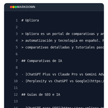
MARKDOWN
1
# Upliora
2
3
> Upliora es un portal de comparativas y aná
4
> automatización y tecnología en español. Pu
5
> comparativas detalladas y tutoriales paso 
6
7
## Comparativas de IA
8
9
- [ChatGPT Plus vs Claude Pro vs Gemini Adva
10
- [Perplexity vs ChatGPT vs Google](https://
11
12
## Guías de SEO e IA
13