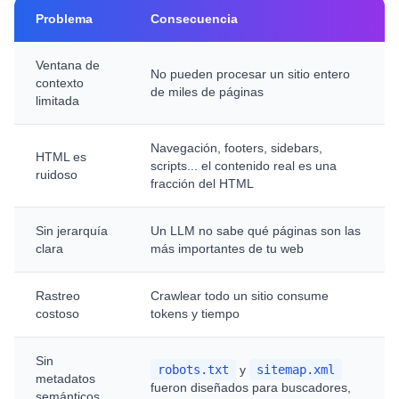
Problema
Consecuencia
Ventana de
No pueden procesar un sitio entero
contexto
de miles de páginas
limitada
Navegación, footers, sidebars,
HTML es
scripts... el contenido real es una
ruidoso
fracción del HTML
Sin jerarquía
Un LLM no sabe qué páginas son las
clara
más importantes de tu web
Rastreo
Crawlear todo un sitio consume
costoso
tokens y tiempo
Sin
robots.txt
y
sitemap.xml
metadatos
fueron diseñados para buscadores,
semánticos