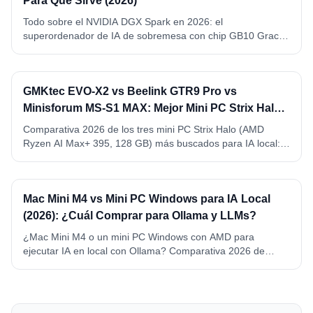
Para Qué Sirve (2026)
Todo sobre el NVIDIA DGX Spark en 2026: el
superordenador de IA de sobremesa con chip GB10 Grace
Blackwell, 128 GB de memoria unificada y 1 petaFLOP FP4.
Qué es, especificaciones completas, qué modelos ejecuta y
para qué sirve de verdad.
GMKtec EVO-X2 vs Beelink GTR9 Pro vs
Minisforum MS-S1 MAX: Mejor Mini PC Strix Halo
para IA Local (2026)
Comparativa 2026 de los tres mini PC Strix Halo (AMD
Ryzen AI Max+ 395, 128 GB) más buscados para IA local:
GMKtec EVO-X2, Beelink GTR9 Pro y Minisforum MS-S1
MAX. VRAM, precio, conectividad y ganador por caso de
uso.
Mac Mini M4 vs Mini PC Windows para IA Local
(2026): ¿Cuál Comprar para Ollama y LLMs?
¿Mac Mini M4 o un mini PC Windows con AMD para
ejecutar IA en local con Ollama? Comparativa 2026 de
memoria, precio, consumo y compatibilidad. Mac Mini M4 y
M4 Pro vs Beelink SER8 y GEEKOM A6, con ganador por
caso de uso.