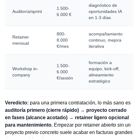
diagnóstico de
1.500-
Auditoría/sprint
oportunidades IA
6.000 €
en 1-3 días
800-
acompañamiento
Retainer
8.000
continuo, mejora
mensual
€/mes
iterativa
formación a
1.500-
Workshop in-
equipo, kick-off,
6.000
company
alineamiento
€/sesión
estratégico
Veredicto:
para una primera contratación, lo más sano es
auditoría primero (cierre rápido) → proyecto cerrado
en fases (alcance acotado) → retainer ligero opcional
para mantenimiento.
Empezar por retainer abierto sin un
proyecto previo concreto suele acabar en facturas grandes