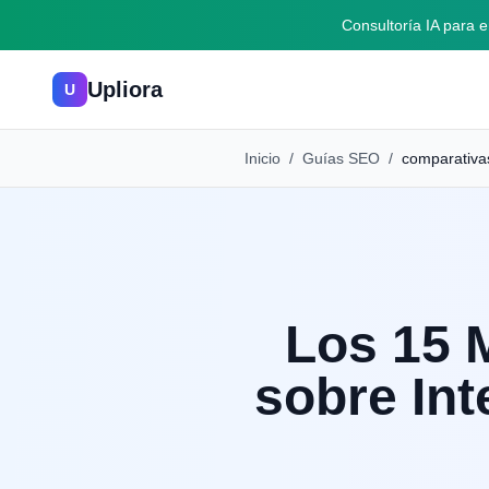
Consultoría IA para
Upliora
U
Inicio
/
Guías SEO
/
comparativa
Los 15 
sobre Int