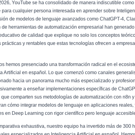
2026, YouTube se ha consolidado de manera indiscutible como 
 para cualquier persona interesada en aprender sobre Inteligenc
osión de modelos de lenguaje avanzados como ChatGPT-4, Cla
ón de herramientas de automatización empresarial han generad
ducativo de calidad que explique no solo los conceptos teóric
s prácticas y rentables que estas tecnologías ofrecen a empresa
ños hemos presenciado una transformación radical en el ecosis
ia Artificial en español. Lo que comenzó como canales general
ionado hacia un panorama mucho más especializado y profesio
usivamente a enseñar implementaciones específicas de ChatGP
s que comparten sus metodologías de automatización con n8n y
ran cómo integrar modelos de lenguaje en aplicaciones reales,
es en Deep Learning con rigor científico pero lenguaje accesibl
mparativa exhaustiva, nuestro equipo ha invertido más de 300 
les especializados en Inteligencia Artificial en español. Hem