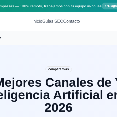
 empresas — 100% remoto, trabajamos con tu equipo in-house
Diagn
Inicio
Guías SEO
Contacto
s
comparativas
Mejores Canales de
eligencia Artificial 
2026