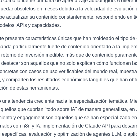
como la fuente primaria de aprendizaje autodirigido. A diferen
uedar obsoletos en meses debido a la velocidad de evolución d
e actualizan su contenido constantemente, respondiendo en ti
odelos, APIs y capacidades.
 presenta características únicas que han moldeado el tipo de c
anda particularmente fuerte de contenido orientado a la imple
e retorno de inversión medible, más que de contenido purament
destacar son aquellos que no solo explican cómo funcionan las
ncretas con casos de uso verificables del mundo real, muestran
y comparten los resultados económicos tangibles que han obten
ción de estas herramientas.
na tendencia creciente hacia la especialización temática. Mi
aquellos que cubrían "todo sobre IA" de manera generalista, en
iento y engagement son aquellos que se han especializado en
iales con n8n y IA, implementación de Claude API para desarro
específicas, evaluación y optimización de agentes LLM, o apli