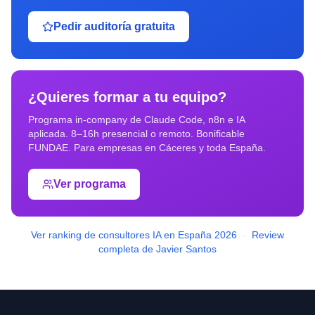
Pedir auditoría gratuita
¿Quieres formar a tu equipo?
Programa in-company de Claude Code, n8n e IA
aplicada. 8–16h presencial o remoto. Bonificable
FUNDAE. Para empresas en
Cáceres
y toda España.
Ver programa
Ver ranking de consultores IA en España 2026
·
Review
completa de Javier Santos