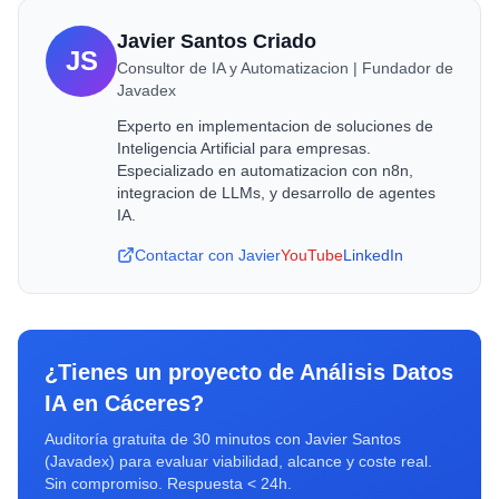
Javier Santos Criado
JS
Consultor de IA y Automatizacion | Fundador de
Javadex
Experto en implementacion de soluciones de
Inteligencia Artificial para empresas.
Especializado en automatizacion con n8n,
integracion de LLMs, y desarrollo de agentes
IA.
Contactar con Javier
YouTube
LinkedIn
¿Tienes un proyecto de
Análisis Datos
IA
en
Cáceres
?
Auditoría gratuita de 30 minutos con Javier Santos
(Javadex) para evaluar viabilidad, alcance y coste real.
Sin compromiso. Respuesta < 24h.