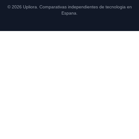
© 2026 Upliora. Comparativas independientes de tecnologia en
Espana.
Consultoría y formación en IA para empresas