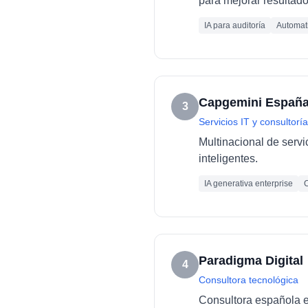
para mejorar resultado
IA para auditoría
Automati
Capgemini Españ
3
Servicios IT y consultoría
Multinacional de servi
inteligentes.
IA generativa enterprise
C
Paradigma Digital
4
Consultora tecnológica
Consultora española es