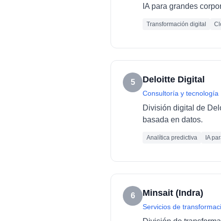
IA para grandes corpo
Transformación digital
Cl
Deloitte Digital
5
Consultoría y tecnología
División digital de De
basada en datos.
Analítica predictiva
IA pa
Minsait (Indra)
6
Servicios de transformaci