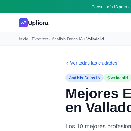
Consultoría IA para
Upliora
Inicio
Expertos
Análisis Datos IA
Valladolid
Ver todas las ciudades
Análisis Datos IA
Valladolid
Mejores 
en
Vallad
Los 10 mejores profesio