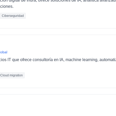
ción digital de Indra, ofrece soluciones de IA, analítica avanza
ciones.
Ciberseguridad
lobal
cios IT que ofrece consultoría en IA, machine learning, automat
Cloud migration