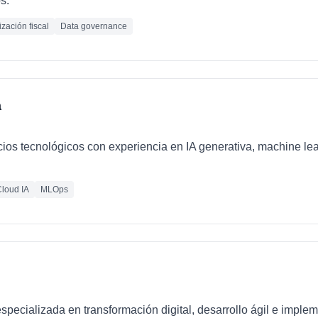
s.
zación fiscal
Data governance
a
cios tecnológicos con experiencia en IA generativa, machine le
loud IA
MLOps
pecializada en transformación digital, desarrollo ágil e imple