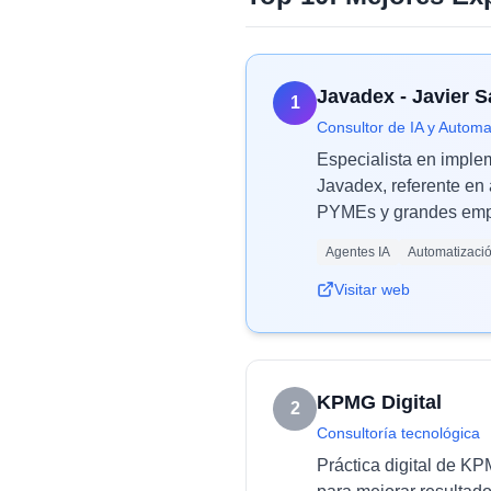
Javadex - Javier 
1
Consultor de IA y Automa
Especialista en imple
Javadex, referente en 
PYMEs y grandes empr
Agentes IA
Automatizaci
Visitar web
KPMG Digital
2
Consultoría tecnológica
Práctica digital de K