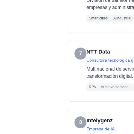
División de transforma
empresas y administra
Smart cities
IA industrial
NTT Data
7
Consultora tecnológica g
Multinacional de servi
transformación digital.
RPA
IA conversacional
Intelygenz
8
Empresa de IA