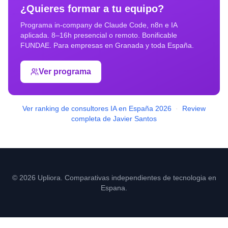
¿Quieres formar a tu equipo?
Programa in-company de Claude Code, n8n e IA
aplicada. 8–16h presencial o remoto. Bonificable
FUNDAE. Para empresas en
Granada
y toda España.
Ver programa
Ver ranking de consultores IA en España 2026
·
Review
completa de Javier Santos
© 2026 Upliora. Comparativas independientes de tecnologia en
Espana.