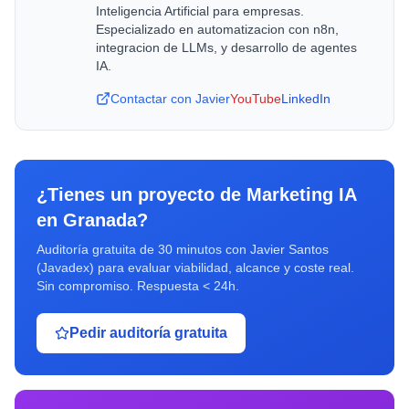
Inteligencia Artificial para empresas.
Especializado en automatizacion con n8n,
integracion de LLMs, y desarrollo de agentes
IA.
Contactar con Javier
YouTube
LinkedIn
¿Tienes un proyecto de
Marketing IA
en
Granada
?
Auditoría gratuita de 30 minutos con Javier Santos
(Javadex) para evaluar viabilidad, alcance y coste real.
Sin compromiso. Respuesta < 24h.
Pedir auditoría gratuita