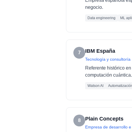
Empresa española espec
negocio.
Data engineering
ML apl
IBM España
7
Tecnología y consultoría
Referente histórico en 
computación cuántica.
Watson AI
Automatizació
Plain Concepts
8
Empresa de desarrollo e