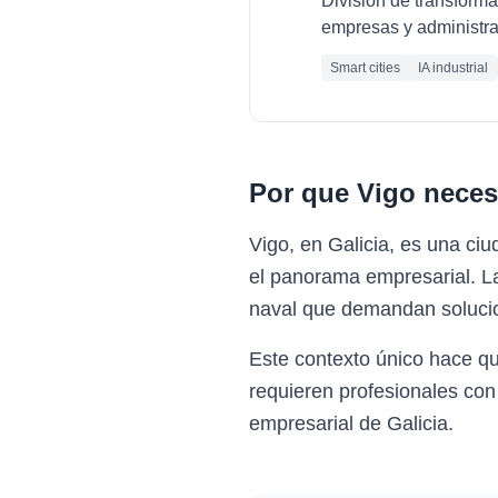
División de transforma
empresas y administra
Smart cities
IA industrial
Por que
Vigo
neces
Vigo, en Galicia, es una ci
el panorama empresarial. La 
naval que demandan solucion
Este contexto único hace q
requieren profesionales con
empresarial de Galicia.