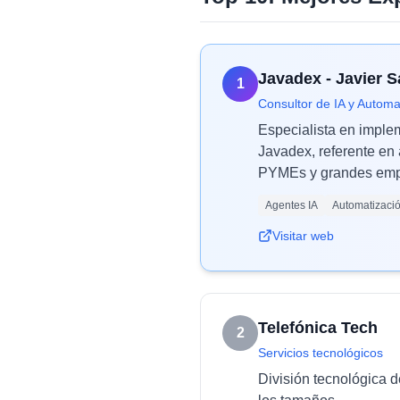
Javadex - Javier 
1
Consultor de IA y Automa
Especialista en imple
Javadex, referente en 
PYMEs y grandes empr
Agentes IA
Automatizaci
Visitar web
Telefónica Tech
2
Servicios tecnológicos
División tecnológica d