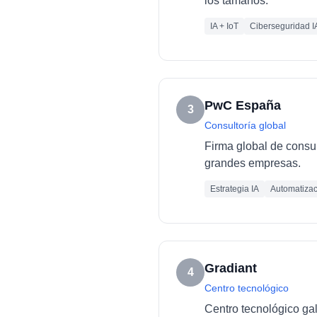
los tamaños.
IA + IoT
Ciberseguridad I
PwC España
3
Consultoría global
Firma global de consult
grandes empresas.
Estrategia IA
Automatizac
Gradiant
4
Centro tecnológico
Centro tecnológico ga