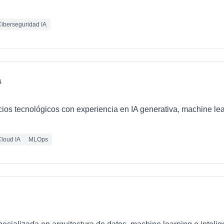
iberseguridad IA
a
cios tecnológicos con experiencia en IA generativa, machine le
loud IA
MLOps