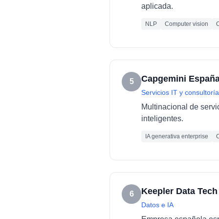
aplicada.
NLP
Computer vision
C
Capgemini Españ
5
Servicios IT y consultoría
Multinacional de servi
inteligentes.
IA generativa enterprise
C
Keepler Data Tech
6
Datos e IA