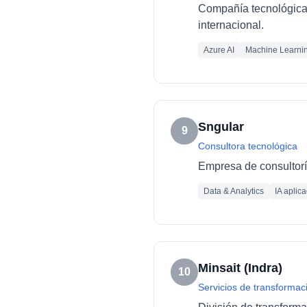
Compañía tecnológica e
internacional.
Azure AI
Machine Learni
Sngular
9
Consultora tecnológica
Empresa de consultoría
Data & Analytics
IA aplic
Minsait (Indra)
10
Servicios de transformaci