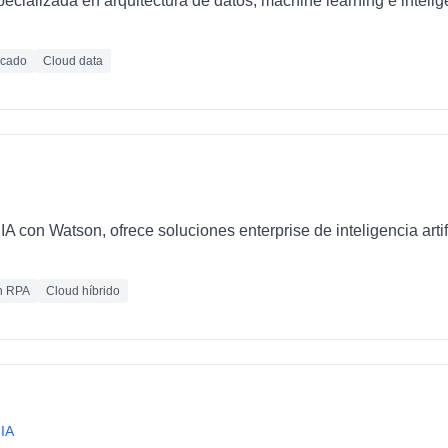
ializada en arquitectura de datos, machine learning e inteligen
icado
Cloud data
IA con Watson, ofrece soluciones enterprise de inteligencia artif
n RPA
Cloud híbrido
 IA