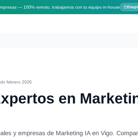
 empresas — 100% remoto, trabajamos con tu equipo in-house
Diagn
ado febrero 2026
Expertos en
Marketi
nales y empresas de
Marketing IA
en
Vigo
. Compar