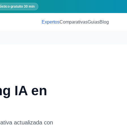
óstico gratuito 30 min
Expertos
Comparativas
Guias
Blog
ng IA
en
ativa actualizada con