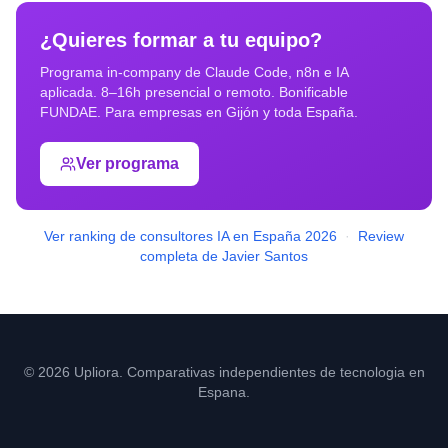
¿Quieres formar a tu equipo?
Programa in-company de Claude Code, n8n e IA
aplicada. 8–16h presencial o remoto. Bonificable
FUNDAE. Para empresas en
Gijón
y toda España.
Ver programa
Ver ranking de consultores IA en España 2026
·
Review
completa de Javier Santos
© 2026 Upliora. Comparativas independientes de tecnologia en
Espana.