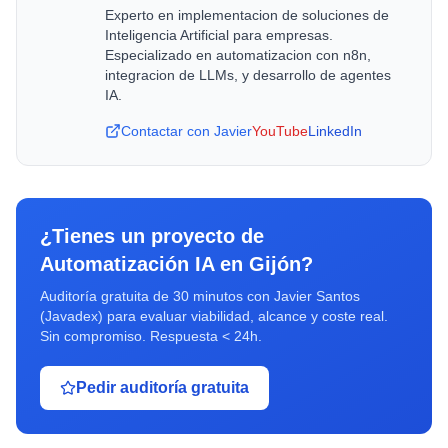
Experto en implementacion de soluciones de
Inteligencia Artificial para empresas.
Especializado en automatizacion con n8n,
integracion de LLMs, y desarrollo de agentes
IA.
Contactar con Javier
YouTube
LinkedIn
¿Tienes un proyecto de
Automatización IA
en
Gijón
?
Auditoría gratuita de 30 minutos con Javier Santos
(Javadex) para evaluar viabilidad, alcance y coste real.
Sin compromiso. Respuesta < 24h.
Pedir auditoría gratuita