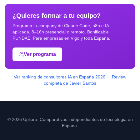
¿Quieres formar a tu equipo?
Programa in-company de Claude Code, n8n e IA
aplicada. 8–16h presencial o remoto. Bonificable
FUNDAE. Para empresas en
Vigo
y toda España.
Ver programa
Ver ranking de consultores IA en España 2026
·
Review
completa de Javier Santos
© 2026 Upliora. Comparativas independientes de tecnologia en
Espana.