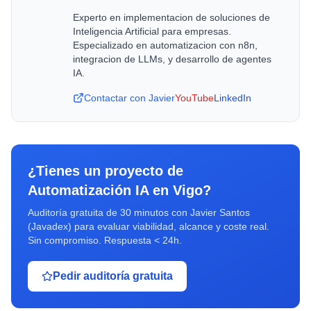
Experto en implementacion de soluciones de
Inteligencia Artificial para empresas.
Especializado en automatizacion con n8n,
integracion de LLMs, y desarrollo de agentes
IA.
Contactar con Javier
YouTube
LinkedIn
¿Tienes un proyecto de
Automatización IA
en
Vigo
?
Auditoría gratuita de 30 minutos con Javier Santos
(Javadex) para evaluar viabilidad, alcance y coste real.
Sin compromiso. Respuesta < 24h.
Pedir auditoría gratuita