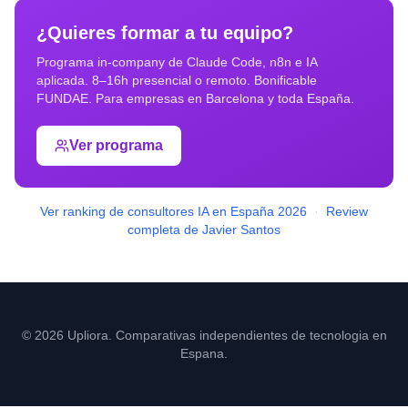
¿Quieres formar a tu equipo?
Programa in-company de Claude Code, n8n e IA
aplicada. 8–16h presencial o remoto. Bonificable
FUNDAE. Para empresas en
Barcelona
y toda España.
Ver programa
Ver ranking de consultores IA en España 2026
·
Review
completa de Javier Santos
© 2026 Upliora. Comparativas independientes de tecnologia en
Espana.