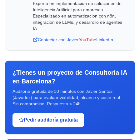
Experto en implementacion de soluciones de
Inteligencia Artificial para empresas.
Especializado en automatizacion con n8n,
integracion de LLMs, y desarrollo de agentes
IA.
Contactar con Javier
YouTube
LinkedIn
¿Tienes un proyecto de
Consultoría IA
en
Barcelona
?
Auditoría gratuita de 30 minutos con Javier Santos
(Javadex) para evaluar viabilidad, alcance y coste real.
Sin compromiso. Respuesta < 24h.
Pedir auditoría gratuita