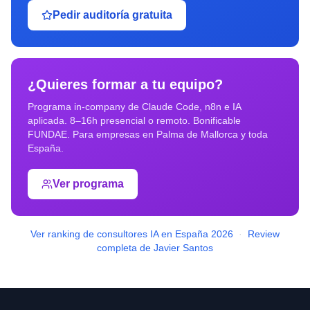
Pedir auditoría gratuita
¿Quieres formar a tu equipo?
Programa in-company de Claude Code, n8n e IA
aplicada. 8–16h presencial o remoto. Bonificable
FUNDAE. Para empresas en
Palma de Mallorca
y toda
España.
Ver programa
Ver ranking de consultores IA en España 2026
·
Review
completa de Javier Santos