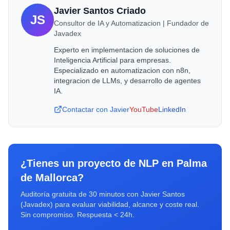
Javier Santos Criado
JS
Consultor de IA y Automatizacion | Fundador de
Javadex
Experto en implementacion de soluciones de
Inteligencia Artificial para empresas.
Especializado en automatizacion con n8n,
integracion de LLMs, y desarrollo de agentes
IA.
Contactar con Javier
YouTube
LinkedIn
¿Tienes un proyecto de
NLP
en
Palma
de Mallorca
?
Auditoría gratuita de 30 minutos con Javier Santos
(Javadex) para evaluar viabilidad, alcance y coste real.
Sin compromiso. Respuesta < 24h.