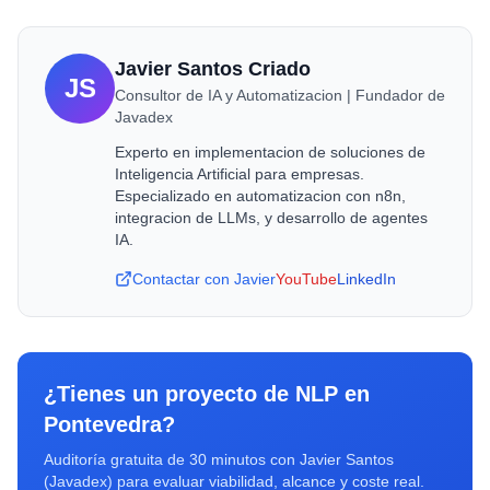
Javier Santos Criado
JS
Consultor de IA y Automatizacion | Fundador de
Javadex
Experto en implementacion de soluciones de
Inteligencia Artificial para empresas.
Especializado en automatizacion con n8n,
integracion de LLMs, y desarrollo de agentes
IA.
Contactar con Javier
YouTube
LinkedIn
¿Tienes un proyecto de
NLP
en
Pontevedra
?
Auditoría gratuita de 30 minutos con Javier Santos
(Javadex) para evaluar viabilidad, alcance y coste real.