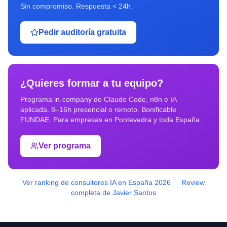
Sin compromiso. Respuesta < 24h.
Pedir auditoría gratuita
¿Quieres formar a tu equipo?
Programa in-company de Claude Code, n8n e IA
aplicada. 8–16h presencial o remoto. Bonificable
FUNDAE. Para empresas en
Pontevedra
y toda España.
Ver programa
Ver ranking de consultores IA en España 2026
·
Review
completa de Javier Santos