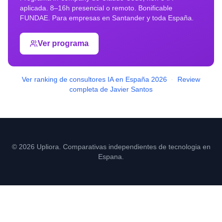
aplicada. 8–16h presencial o remoto. Bonificable
FUNDAE. Para empresas en
Santander
y toda España.
Ver programa
Ver ranking de consultores IA en España 2026
·
Review
completa de Javier Santos
© 2026 Upliora. Comparativas independientes de tecnologia en
Espana.