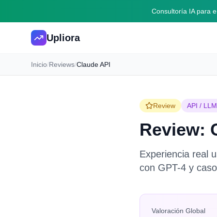
Consultoría IA para
Upliora
Inicio
/
Reviews
/
Claude API
Review
API / LLM
Review: 
Experiencia real 
con GPT-4 y casos
Valoración Global