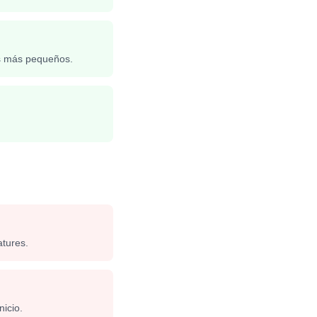
os más pequeños.
atures.
nicio.