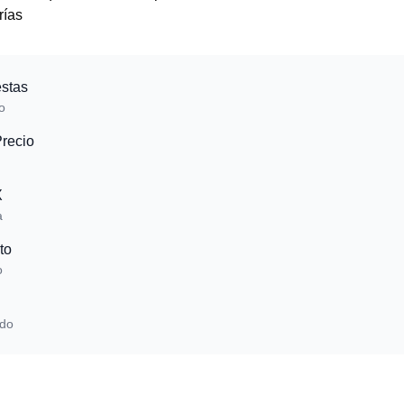
rías
stas
o
Precio
X
a
to
o
ado