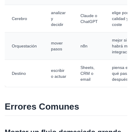
analizar
elige por
Claude o
Cerebro
y
calidad y
ChatGPT
decidir
coste
mejor si
mover
Orquestación
n8n
habrá más
pasos
integracio
Sheets,
piensa en
escribir
Destino
CRM o
qué pasa
o actuar
email
después
Errores Comunes