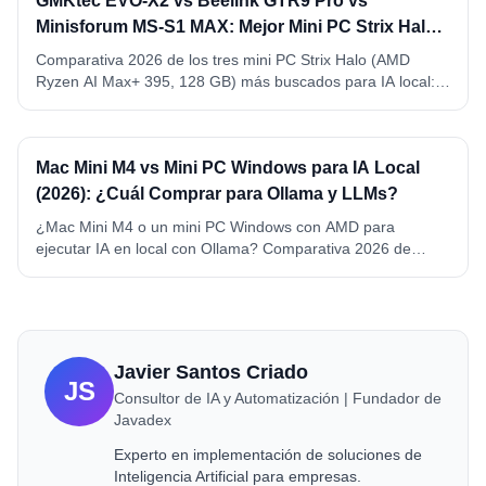
GMKtec EVO-X2 vs Beelink GTR9 Pro vs
Minisforum MS-S1 MAX: Mejor Mini PC Strix Halo
para IA Local (2026)
Comparativa 2026 de los tres mini PC Strix Halo (AMD
Ryzen AI Max+ 395, 128 GB) más buscados para IA local:
GMKtec EVO-X2, Beelink GTR9 Pro y Minisforum MS-S1
MAX. VRAM, precio, conectividad y ganador por caso de
uso.
Mac Mini M4 vs Mini PC Windows para IA Local
(2026): ¿Cuál Comprar para Ollama y LLMs?
¿Mac Mini M4 o un mini PC Windows con AMD para
ejecutar IA en local con Ollama? Comparativa 2026 de
memoria, precio, consumo y compatibilidad. Mac Mini M4 y
M4 Pro vs Beelink SER8 y GEEKOM A6, con ganador por
caso de uso.
Javier Santos Criado
JS
Consultor de IA y Automatización | Fundador de
Javadex
Experto en implementación de soluciones de
Inteligencia Artificial para empresas.