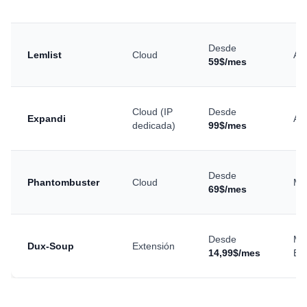
Desde
Lemlist
Cloud
Alt
59$/mes
Cloud (IP
Desde
Expandi
Alt
dedicada)
99$/mes
Desde
Phantombuster
Cloud
Me
69$/mes
Desde
Me
Dux-Soup
Extensión
14,99$/mes
Ba