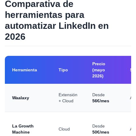
Comparativa de
herramientas para
automatizar LinkedIn en
2026
Precio
Herramienta
Tipo
(mayo
Se
2026)
Extensión
Desde
Waalaxy
Alt
+ Cloud
56€/mes
La Growth
Desde
Cloud
Alt
Machine
50€/mes