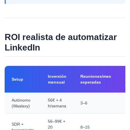
ROI realista de automatizar
LinkedIn
Re
Inversión
Reuniones/mes
Setup
a
mensual
esperadas
op
Autónomo
56€ + 4
3–6
3
(Waalaxy)
h/semana
56–99€ +
SDR +
20
8–15
2