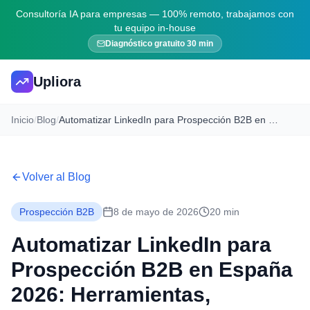
Consultoría IA para empresas — 100% remoto, trabajamos con
tu equipo in-house
Diagnóstico gratuito 30 min
Upliora
Inicio
/
Blog
/
Automatizar LinkedIn para Prospección B2B en España 2026: Herramientas, Estrategias y Cumplimiento
Volver al Blog
Prospección B2B
8 de mayo de 2026
20 min
Automatizar LinkedIn para
Prospección B2B en España
2026: Herramientas,