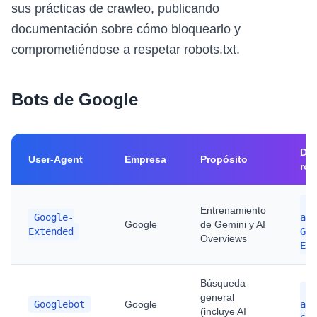
sus prácticas de crawleo, publicando
documentación sobre cómo bloquearlo y
comprometiéndose a respetar robots.txt.
Bots de Google
Dir
User-Agent
Empresa
Propósito
rob
Us
Entrenamiento
Google-
age
Google
de Gemini y AI
Extended
Goo
Overviews
Ext
Búsqueda
Us
general
Googlebot
Google
age
(incluye AI