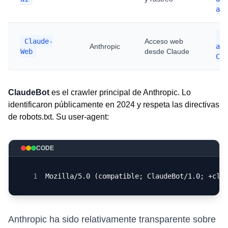
ai
Us
Claude-
Acceso web
Anthropic
age
Web
desde Claude
Cla
ClaudeBot
es el crawler principal de Anthropic. Lo
identificaron públicamente en 2024 y respeta las directivas
de robots.txt. Su user-agent:
CODE
1
Mozilla/5.0 (compatible; ClaudeBot/1.0; +cla
Anthropic ha sido relativamente transparente sobre