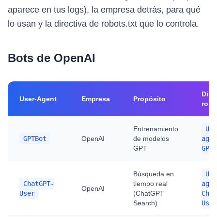
aparece en tus logs), la empresa detrás, para qué
lo usan y la directiva de robots.txt que lo controla.
Bots de OpenAI
Dire
User-Agent
Empresa
Propósito
robo
Entrenamiento
Use
GPTBot
OpenAI
de modelos
agen
GPT
GPTB
Búsqueda en
Use
ChatGPT-
tiempo real
agen
OpenAI
User
(ChatGPT
Chat
Search)
User