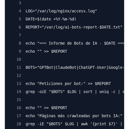
3
4
LOG="/var/log/nginx/access.log"
5
DATE=$(date +%Y-%m-%d)
6
REPORT="/var/log/ai-bots-report-$DATE.txt"
7
8
echo "=== Informe de Bots de IA - $DATE ==="
9
echo "" >> $REPORT
10
11
BOTS="GPTBot|ClaudeBot|ChatGPT-User|Google-E
12
13
echo "Peticiones por bot:" >> $REPORT
14
grep -oiE "$BOTS" $LOG | sort | uniq -c | so
15
16
echo "" >> $REPORT
17
echo "Páginas más crawleadas por bots IA:" >
18
grep -iE "$BOTS" $LOG | awk '{print $7}' | s