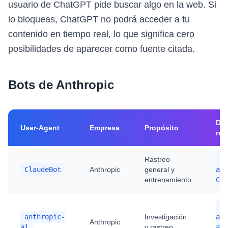
usuario de ChatGPT pide buscar algo en la web. Si
lo bloqueas, ChatGPT no podrá acceder a tu
contenido en tiempo real, lo que significa cero
posibilidades de aparecer como fuente citada.
Bots de Anthropic
Dir
User-Agent
Empresa
Propósito
rob
Rastreo
Us
ClaudeBot
Anthropic
general y
age
entrenamiento
Cla
Us
anthropic-
Investigación
age
Anthropic
ai
y rastreo
ant