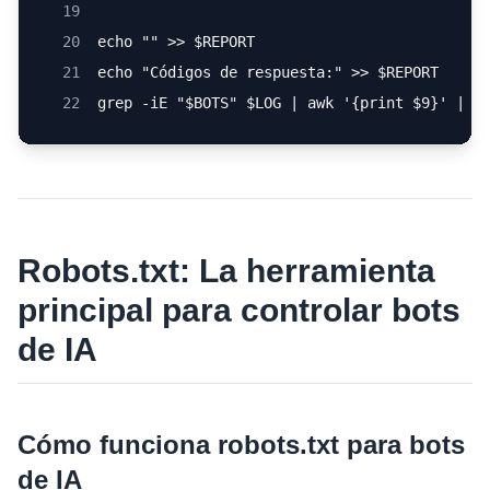
19
20
echo "" >> $REPORT
21
echo "Códigos de respuesta:" >> $REPORT
22
grep -iE "$BOTS" $LOG | awk '{print $9}' | s
Robots.txt: La herramienta
principal para controlar bots
de IA
Cómo funciona robots.txt para bots
de IA