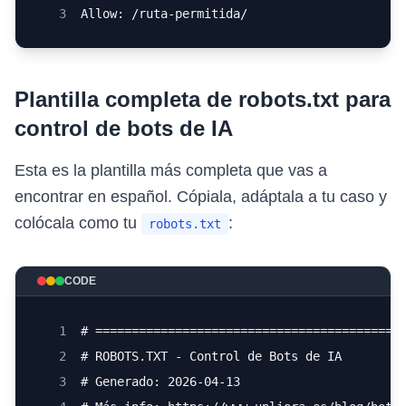
3
Allow: /ruta-permitida/
Plantilla completa de robots.txt para
control de bots de IA
Esta es la plantilla más completa que vas a
encontrar en español. Cópiala, adáptala a tu caso y
colócala como tu
:
robots.txt
CODE
1
# ==========================================
2
# ROBOTS.TXT - Control de Bots de IA
3
# Generado: 2026-04-13