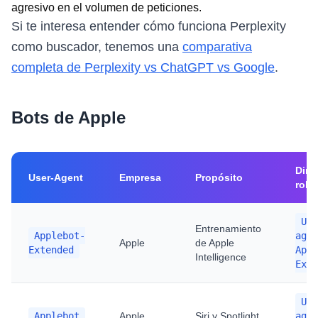
agresivo en el volumen de peticiones.
Si te interesa entender cómo funciona Perplexity
como buscador, tenemos una
comparativa
completa de Perplexity vs ChatGPT vs Google
.
Bots de Apple
Dire
User-Agent
Empresa
Propósito
robo
Use
Entrenamiento
Applebot-
agen
Apple
de Apple
Extended
Appl
Intelligence
Exte
Use
Applebot
Apple
Siri y Spotlight
agen