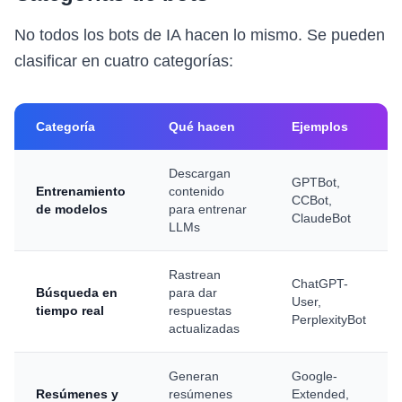
No todos los bots de IA hacen lo mismo. Se pueden
clasificar en cuatro categorías:
Categoría
Qué hacen
Ejemplos
Descargan
GPTBot,
Entrenamiento
contenido
CCBot,
de modelos
para entrenar
ClaudeBot
LLMs
Rastrean
ChatGPT-
Búsqueda en
para dar
User,
tiempo real
respuestas
PerplexityBot
actualizadas
Generan
Google-
Resúmenes y
resúmenes
Extended,