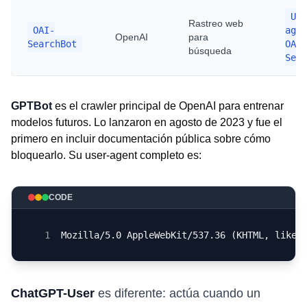
Use
Rastreo web
OAI-
agen
OpenAI
para
SearchBot
OAI-
búsqueda
Sear
GPTBot
es el crawler principal de OpenAI para entrenar
modelos futuros. Lo lanzaron en agosto de 2023 y fue el
primero en incluir documentación pública sobre cómo
bloquearlo. Su user-agent completo es:
CODE
1
Mozilla/5.0 AppleWebKit/537.36 (KHTML, like 
ChatGPT-User
es diferente: actúa cuando un