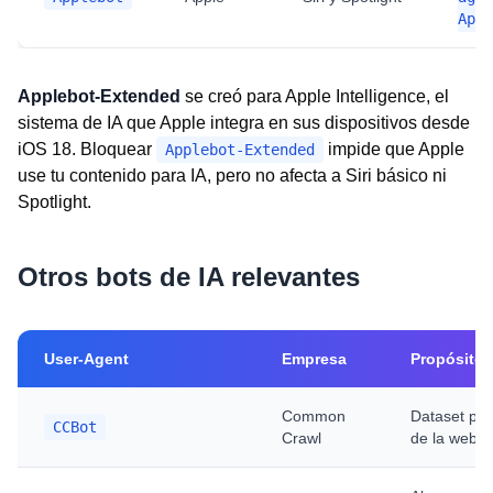
Appl
Applebot-Extended
se creó para Apple Intelligence, el
sistema de IA que Apple integra en sus dispositivos desde
iOS 18. Bloquear
impide que Apple
Applebot-Extended
use tu contenido para IA, pero no afecta a Siri básico ni
Spotlight.
Otros bots de IA relevantes
User-Agent
Empresa
Propósito
Common
Dataset púb
CCBot
Crawl
de la web