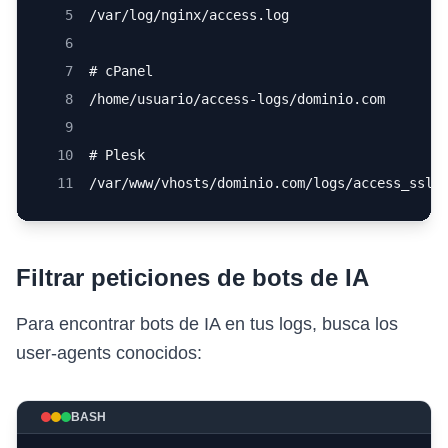
5
/var/log/nginx/access.log
6
7
# cPanel
8
/home/usuario/access-logs/dominio.com
9
10
# Plesk
11
/var/www/vhosts/dominio.com/logs/access_ssl_
Filtrar peticiones de bots de IA
Para encontrar bots de IA en tus logs, busca los
user-agents conocidos:
BASH