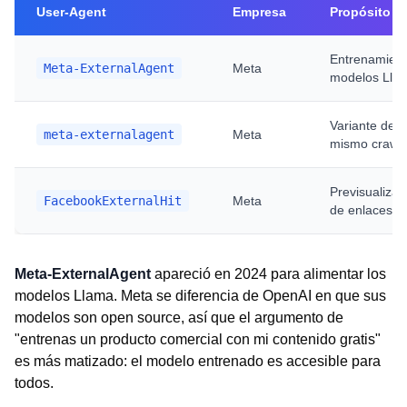
User-Agent
Empresa
Propósito
Entrenamient
Meta-ExternalAgent
Meta
modelos Lla
Variante del
meta-externalagent
Meta
mismo crawle
Previsualizac
FacebookExternalHit
Meta
de enlaces
Meta-ExternalAgent
apareció en 2024 para alimentar los
modelos Llama. Meta se diferencia de OpenAI en que sus
modelos son open source, así que el argumento de
"entrenas un producto comercial con mi contenido gratis"
es más matizado: el modelo entrenado es accesible para
todos.