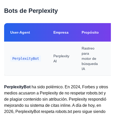
Bots de Perplexity
Di
User-Agent
Empresa
Propósito
ro
Rastreo
para
Perplexity
PerplexityBot
motor de
AI
P
búsqueda
IA
PerplexityBot
ha sido polémico. En 2024, Forbes y otros
medios acusaron a Perplexity de no respetar robots.txt y
de plagiar contenido sin atribución. Perplexity respondió
mejorando su sistema de citas inline. A día de hoy, en
2026, PerplexityBot respeta robots.txt pero sigue siendo