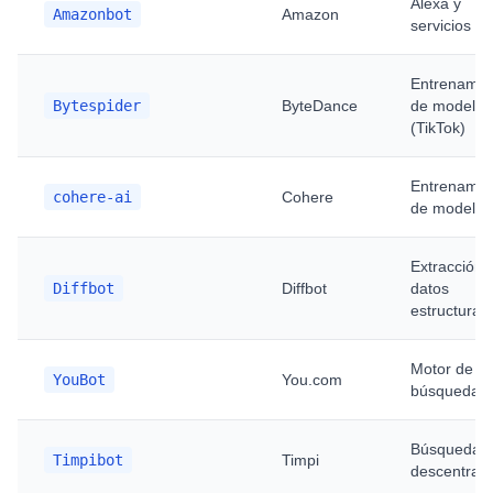
Alexa y
Amazonbot
Amazon
servicios IA
Entrenamie
Bytespider
ByteDance
de modelos
(TikTok)
Entrenamie
cohere-ai
Cohere
de modelos
Extracción 
Diffbot
Diffbot
datos
estructurad
Motor de
YouBot
You.com
búsqueda I
Búsqueda
Timpibot
Timpi
descentrali