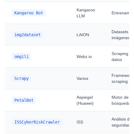
Kangaroo
Kangaroo Bot
Entrenamie
LLM
Datasets d
img2dataset
LAION
imágenes
Scraping d
omgili
Webz.io
datos
Framework
Scrapy
Varios
scraping
Aspiegel
Motor de
PetalBot
(Huawei)
búsqueda P
Análisis de
ISSCyberRiskCrawler
ISS
seguridad