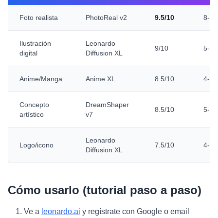
Foto realista
PhotoReal v2
9.5/10
8-10
Ilustración
Leonardo
9/10
5-8
digital
Diffusion XL
Anime/Manga
Anime XL
8.5/10
4-6
Concepto
DreamShaper
8.5/10
5-8
artístico
v7
Leonardo
Logo/icono
7.5/10
4-6
Diffusion XL
Cómo usarlo (tutorial paso a paso)
Ve a
leonardo.ai
y regístrate con Google o email