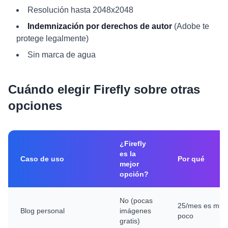
Resolución hasta 2048x2048
Indemnización por derechos de autor
(Adobe te
protege legalmente)
Sin marca de agua
Cuándo elegir Firefly sobre otras
opciones
¿Firefly
es la
Caso de uso
Por qué
mejor
opción?
No (pocas
25/mes es muy
Blog personal
imágenes
poco
gratis)