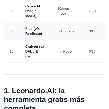
Canva AI
50/mes
8
(Magic
7.5/10
(free)
Media)
Flux (vía
9
5-10 gratis
9/10
Replicate)
Craiyon (ex
10
DALL-E
Ilimitado
6/10
mini)
1. Leonardo.AI: la
herramienta gratis más
completa