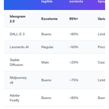
legible
correcta
tipogr
Ideogram
Excelente
95%+
Variad
2.0
DALL-E 3
Bueno
~80%
Limita
Leonardo.AI
Regular
~50%
Pocos
Stable
Malo
~20%
Casi n
Diffusion
Midjourney
Bueno
~75%
Limita
v6
Adobe
Bueno
~80%
Bueno
Firefly