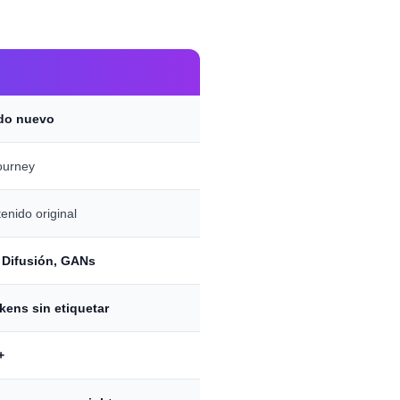
ido nuevo
ourney
enido original
 Difusión, GANs
kens sin etiquetar
+