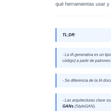
qué herramientas usar y
TL;DR
:
- La IA generativa es un tipo
código) a partir de patrone
- Se diferencia de la IA dis
- Las arquitecturas clave s
GANs
(StyleGAN).