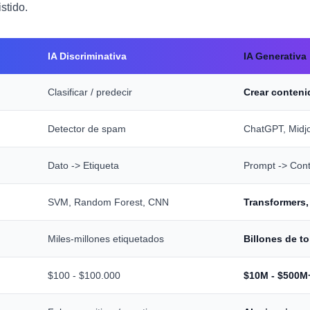
stido.
IA Discriminativa
IA Generativa
Clasificar / predecir
Crear conten
Detector de spam
ChatGPT, Midj
Dato -> Etiqueta
Prompt -> Cont
SVM, Random Forest, CNN
Transformers,
Miles-millones etiquetados
Billones de to
$100 - $100.000
$10M - $500M