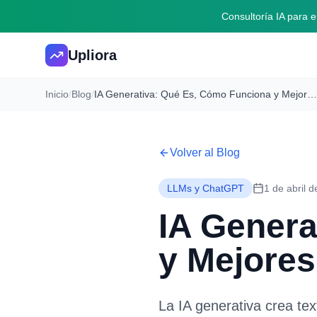
Consultoría IA para
Upliora
Inicio
/
Blog
/
IA Generativa: Qué Es, Cómo Funciona y Mejores Herramientas [2026]
Volver al Blog
LLMs y ChatGPT
1 de abril 
IA Genera
y Mejores
La IA generativa crea te