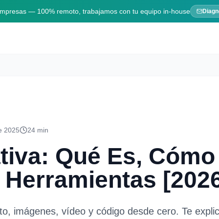
 empresas — 100% remoto, trabajamos con tu equipo in-house
Diagn
de 2025
24 min
tiva: Qué Es, Cómo
 Herramientas [202
xto, imágenes, vídeo y código desde cero. Te expl