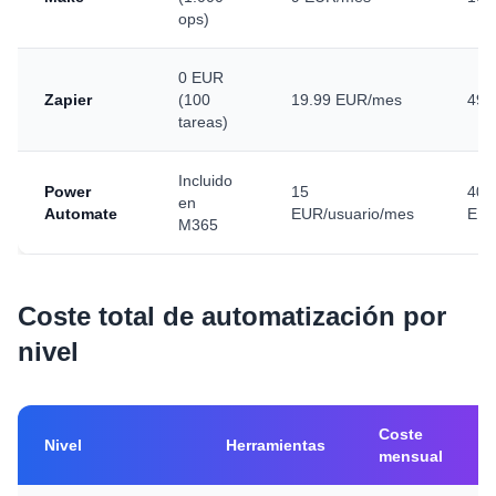
ops)
0 EUR
Zapier
(100
19.99 EUR/mes
49 
tareas)
Incluido
Power
15
40
en
Automate
EUR/usuario/mes
EUR
M365
Coste total de automatización por
nivel
Coste
Nivel
Herramientas
mensual