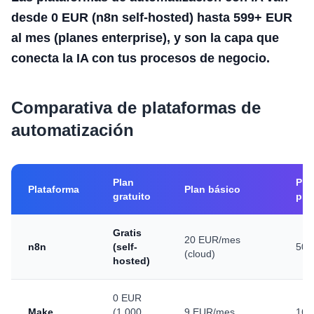
desde 0 EUR (n8n self-hosted) hasta 599+ EUR
al mes (planes enterprise), y son la capa que
conecta la IA con tus procesos de negocio.
Comparativa de plataformas de
automatización
Plan
Pla
Plataforma
Plan básico
gratuito
pro
Gratis
20 EUR/mes
n8n
(self-
50 
(cloud)
hosted)
0 EUR
Make
(1.000
9 EUR/mes
16 