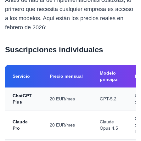
Antes de hablar de implementaciones costosas, lo
primero que necesita cualquier empresa es acceso
a los modelos. Aquí están los precios reales en
febrero de 2026:
Suscripciones individuales
Modelo
Servicio
Precio mensual
Id
principal
ChatGPT
Us
20 EUR/mes
GPT-5.2
Plus
cre
Có
Claude
Claude
20 EUR/mes
do
Pro
Opus 4.5
lar