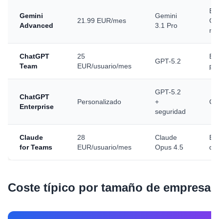
Ec
Gemini
Gemini
21.99 EUR/mes
Go
Advanced
3.1 Pro
mu
ChatGPT
25
Eq
GPT-5.2
Team
EUR/usuario/mes
pe
GPT-5.2
ChatGPT
Personalizado
+
Co
Enterprise
seguridad
Claude
28
Claude
Eq
for Teams
EUR/usuario/mes
Opus 4.5
des
Coste típico por tamaño de empresa