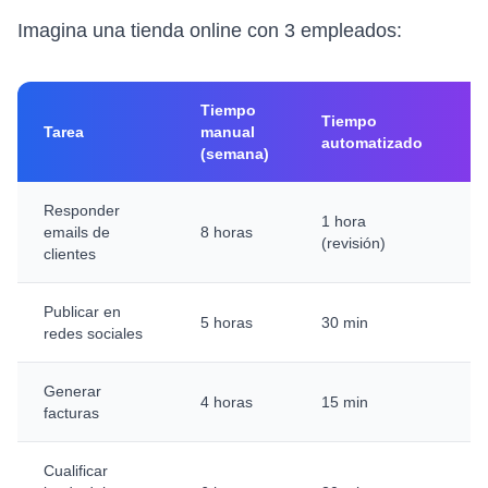
Imagina una tienda online con 3 empleados:
Tiempo
Tiempo
Tarea
manual
A
automatizado
(semana)
Responder
1 hora
7
emails de
8 horas
(revisión)
h
clientes
Publicar en
4
5 horas
30 min
redes sociales
h
Generar
3
4 horas
15 min
facturas
h
Cualificar
5