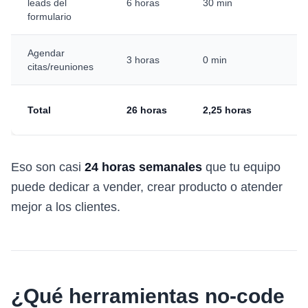
leads del
6 horas
30 min
h
formulario
Agendar
3
3 horas
0 min
citas/reuniones
h
2
Total
26 horas
2,25 horas
h
Eso son casi
24 horas semanales
que tu equipo
puede dedicar a vender, crear producto o atender
mejor a los clientes.
¿Qué herramientas no-code