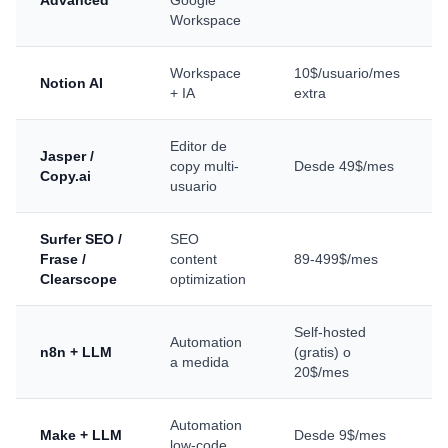
Advanced
Google
Workspace
Workspace
10$/usuario/mes
Notion AI
+ IA
extra
Editor de
Jasper /
copy multi-
Desde 49$/mes
Copy.ai
usuario
Surfer SEO /
SEO
Frase /
content
89-499$/mes
Clearscope
optimization
Self-hosted
Automation
n8n + LLM
(gratis) o
a medida
20$/mes
Automation
Make + LLM
Desde 9$/mes
low-code