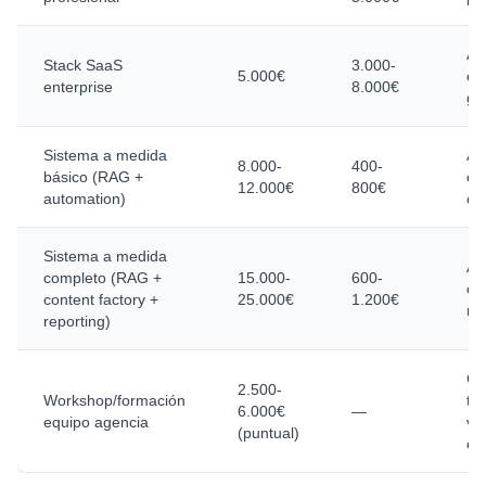
Ag
Stack SaaS
3.000-
5.000€
co
enterprise
8.000€
gr
Sistema a medida
Ag
8.000-
400-
básico (RAG +
co
12.000€
800€
automation)
co
Sistema a medida
Ag
completo (RAG +
15.000-
600-
co
content factory +
25.000€
1.200€
re
reporting)
Cu
2.500-
Workshop/formación
ta
6.000€
—
equipo agencia
va
(puntual)
em