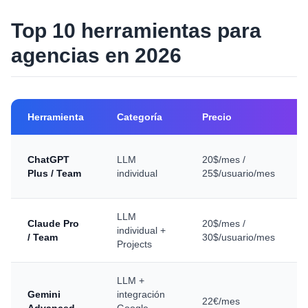
Top 10 herramientas para
agencias en 2026
Herramienta
Categoría
Precio
ChatGPT
LLM
20$/mes /
Plus / Team
individual
25$/usuario/mes
LLM
Claude Pro
20$/mes /
individual +
/ Team
30$/usuario/mes
Projects
LLM +
Gemini
integración
22€/mes