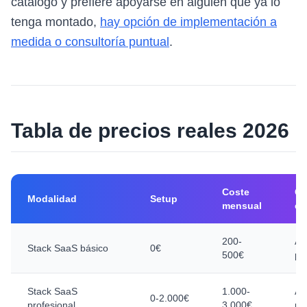
catálogo y prefiere apoyarse en alguien que ya lo
tenga montado,
hay opción de implementación a
medida o consultoría puntual
.
Tabla de precios reales 2026
Coste
Cu
Modalidad
Setup
mensual
en
200-
Ag
Stack SaaS básico
0€
500€
pe
Stack SaaS
1.000-
Ag
0-2.000€
profesional
3.000€
pe