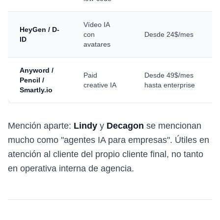
Vídeo IA
HeyGen / D-
con
Desde 24$/mes
ID
avatares
Anyword /
Paid
Desde 49$/mes
Pencil /
creative IA
hasta enterprise
Smartly.io
Mención aparte:
Lindy
y
Decagon
se mencionan
mucho como "agentes IA para empresas". Útiles en
atención al cliente del propio cliente final, no tanto
en operativa interna de agencia.