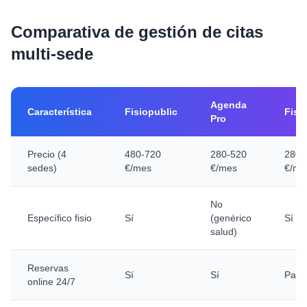
Comparativa de gestión de citas
multi-sede
Agenda
Característica
Fisiopublic
Fisi
Pro
Precio (4
480-720
280-520
280-
sedes)
€/mes
€/mes
€/me
No
Específico fisio
Sí
(genérico
Sí
salud)
Reservas
Sí
Sí
Parci
online 24/7