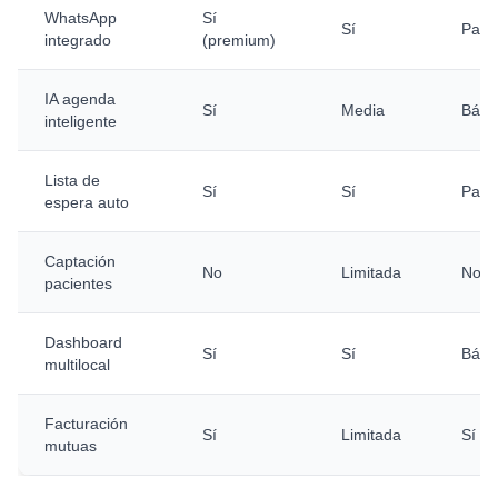
WhatsApp
Sí
Sí
Parci
integrado
(premium)
IA agenda
Sí
Media
Bási
inteligente
Lista de
Sí
Sí
Parci
espera auto
Captación
No
Limitada
No
pacientes
Dashboard
Sí
Sí
Bási
multilocal
Facturación
Sí
Limitada
Sí
mutuas