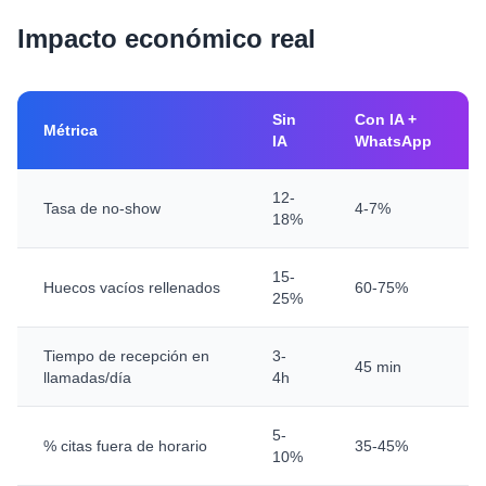
Impacto económico real
Sin
Con IA +
Métrica
IA
WhatsApp
12-
Tasa de no-show
4-7%
18%
15-
Huecos vacíos rellenados
60-75%
25%
Tiempo de recepción en
3-
45 min
llamadas/día
4h
5-
% citas fuera de horario
35-45%
10%