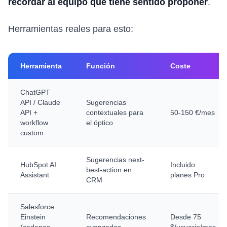
recordar al equipo qué tiene sentido proponer
.
Herramientas reales para esto:
Herramienta
Función
Coste
ChatGPT
API / Claude
Sugerencias
API +
contextuales para
50-150 €/mes
workflow
el óptico
custom
Sugerencias next-
HubSpot AI
Incluido
best-action en
Assistant
planes Pro
CRM
Salesforce
Einstein
Recomendaciones
Desde 75