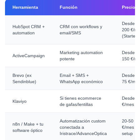
Herramienta
Función
Precio
Desde 5
HubSpot CRM +
CRM con workflows y
200 €/m
automation
email/SMS
(Starter/
Marketing automation
Desde 7
ActiveCampaign
potente
150 €/m
Brevo (ex
Email + SMS +
Desde 2
Sendinblue)
WhatsApp económico
75 €/me
Si tienes ecommerce
Desde 4
Klaviyo
de gafas/lentillas
€/mes
Automatización custom
20-50
n8n / Make + tu
conectada a
€/mes +
software óptico
Iristrace/AdvanceOptica
setup