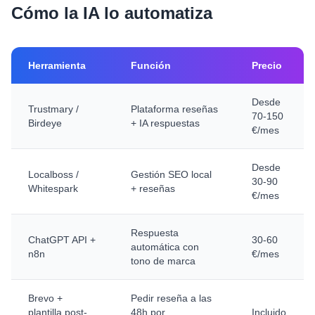
Cómo la IA lo automatiza
Herramienta
Función
Precio
Desde
Trustmary /
Plataforma reseñas
70-150
Birdeye
+ IA respuestas
€/mes
Desde
Localboss /
Gestión SEO local
30-90
Whitespark
+ reseñas
€/mes
Respuesta
ChatGPT API +
30-60
automática con
n8n
€/mes
tono de marca
Brevo +
Pedir reseña a las
plantilla post-
48h por
Incluido