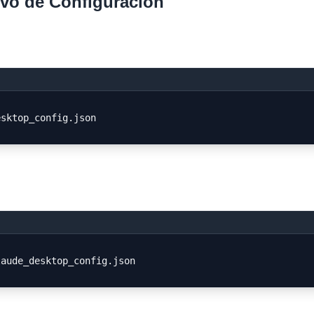
ivo de Configuración
esktop_config.json
laude_desktop_config.json