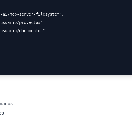
c-ai/mcp-server-filesystem",
-usuario/proyectos",
-usuario/documentos"
inarios
os