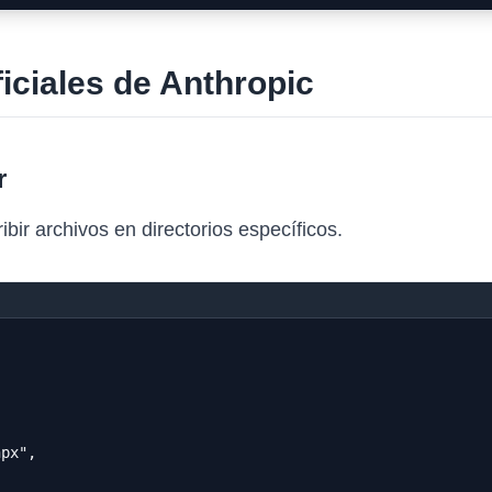
iciales de Anthropic
r
ibir archivos en directorios específicos.
{
npx",