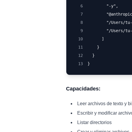
6
        "-y",
7
        "@anthropi
8
        "/Users/tu
9
        "/Users/tu
10
      ]
11
    }
12
  }
13
}
Capacidades:
Leer archivos de texto y b
Escribir y modificar archiv
Listar directorios
Crear y eliminar archivos