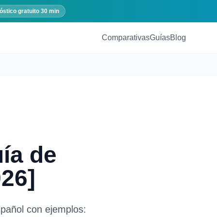
óstico gratuito 30 min
Comparativas
Guías
Blog
ía de
026]
pañol con ejemplos: