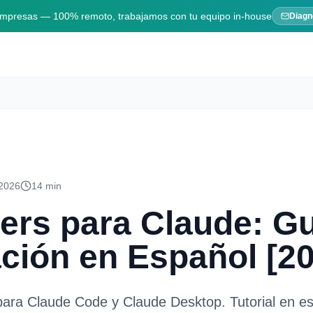
 empresas — 100% remoto, trabajamos con tu equipo in-house
Diagn
 2026
14 min
rs para Claude: Gu
ción en Español [2
ara Claude Code y Claude Desktop. Tutorial en es