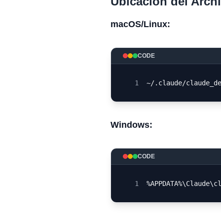
Ubicación del Arch
macOS/Linux:
CODE
1
~/.claude/claude_d
Windows:
CODE
1
%APPDATA%\Claude\c