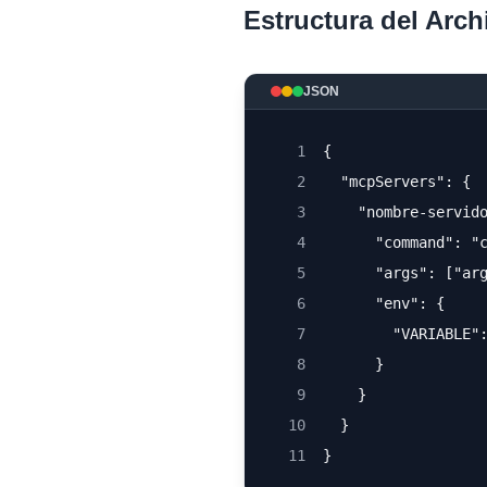
Estructura del Arch
JSON
1
{
2
  "mcpServers": {
3
    "nombre-servid
4
      "command": "
5
      "args": ["ar
6
      "env": {
7
        "VARIABLE"
8
      }
9
    }
10
  }
11
}