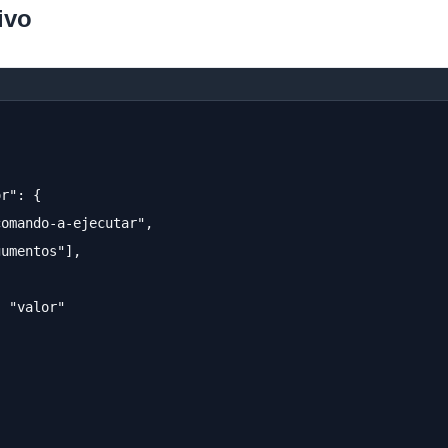
ivo
or": {
comando-a-ejecutar",
gumentos"],
: "valor"