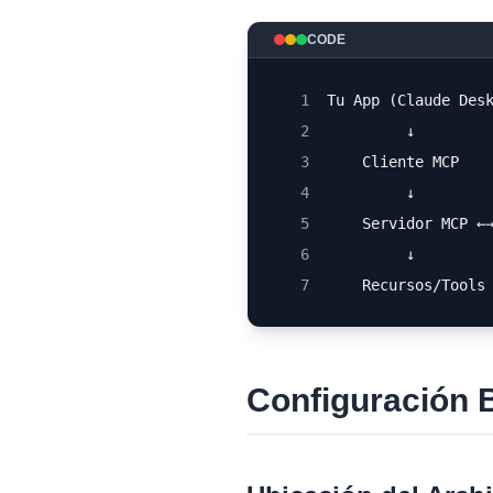
CODE
1
Tu App (Claude Des
2
         ↓
3
    Cliente MCP
4
         ↓
5
    Servidor MCP ←
6
         ↓        
7
    Recursos/Tools
Configuración 