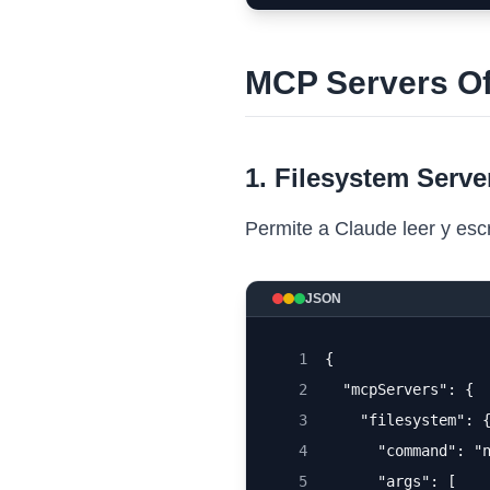
MCP Servers Of
1. Filesystem Serve
Permite a Claude leer y escr
JSON
1
{
2
  "mcpServers": {
3
    "filesystem": 
4
      "command": "
5
      "args": [