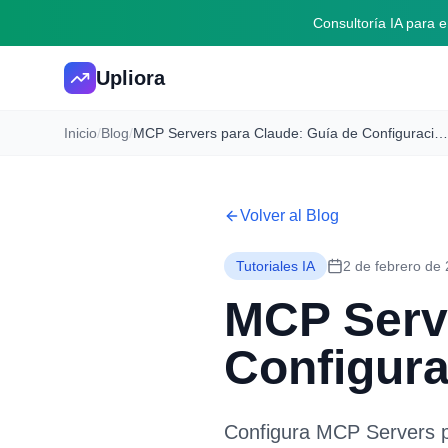
Consultoría IA para
Upliora
Inicio
/
Blog
/
MCP Servers para Claude: Guía de Configuración en Español [2026]
Volver al Blog
Tutoriales IA
2 de febrero de
MCP Serve
Configura
Configura MCP Servers p