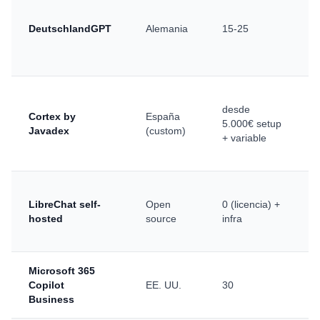
DeutschlandGPT
Alemania
15-25
desde
Cortex by
España
5.000€ setup
T
Javadex
(custom)
+ variable
LibreChat self-
Open
0 (licencia) +
hosted
source
infra
Microsoft 365
Copilot
EE. UU.
30
Business