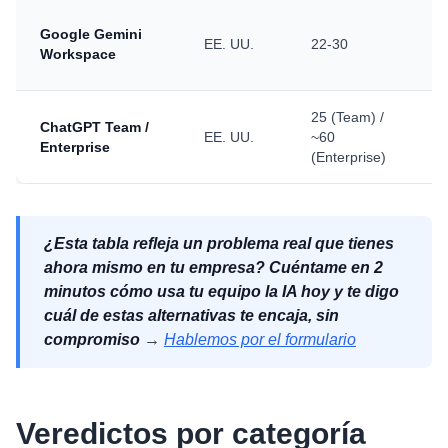
Google Gemini
EE. UU.
22-30
Workspace
25 (Team) /
ChatGPT Team /
EE. UU.
~60
Enterprise
p
(Enterprise)
¿Esta tabla refleja un problema real que tienes
ahora mismo en tu empresa? Cuéntame en 2
minutos cómo usa tu equipo la IA hoy y te digo
cuál de estas alternativas te encaja, sin
compromiso
→
Hablemos por el formulario
Veredictos por categoría