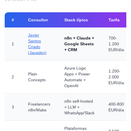
#
Consultor
Stack típico
Tarifa
Javier
n8n + Claude +
700-
Santos
1
Google Sheets
1.200
Criado
+ CRM
EUR/día
(Javadex)
Azure Logic
1.200-
Plain
Apps + Power
2
2.000
Concepts
Automate +
EUR/día
OpenAI
n8n self-hosted
Freelancers
400-800
3
+ LLM +
n8n/Make
EUR/día
WhatsApp/Slack
Plataformas