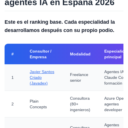
agentes IA en España 2026
Este es el ranking base. Cada especialidad la
desarrollamos después con su propio podio.
Consultor /
Especialida
#
Modalidad
Empresa
principal
Javier Santos
Agentes IA +
Freelance
1
Criado
Claude Code
senior
(Javadex)
formación
Consultora
Azure OpenA
Plain
2
(80+
agentes
Concepts
ingenieros)
developer
Agentes
Consultora