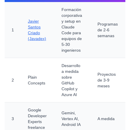
Formación
corporativa
Javier
y setup en
Programas
Santos
Claude
1
de 2-6
Criado
Code para
semanas
(Javadex)
equipos de
5-30
ingenieros
Desarrollo
a medida
Proyectos
Plain
sobre
2
de 3-9
Concepts
GitHub
meses
Copilot y
Azure AI
Google
Gemini,
Developer
3
Vertex AI,
A medida
Experts
Android IA
freelance