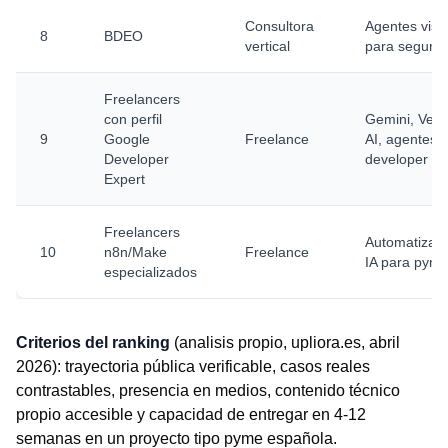
Consultora
Agentes visu
8
BDEO
vertical
para seguro
Freelancers
con perfil
Gemini, Vert
9
Google
Freelance
AI, agentes
Developer
developer
Expert
Freelancers
Automatizaci
10
n8n/Make
Freelance
IA para pym
especializados
Criterios del ranking
(analisis propio, upliora.es, abril
2026): trayectoria pública verificable, casos reales
contrastables, presencia en medios, contenido técnico
propio accesible y capacidad de entregar en 4-12
semanas en un proyecto tipo pyme española.