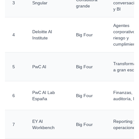
3
Sngular
conversacion
grande
y BI
Agentes
Deloitte AI
corporativos,
4
Big Four
Institute
riesgo y
cumplimient
Transformac
5
PwC AI
Big Four
a gran escal
PwC AI Lab
Finanzas,
6
Big Four
España
auditoría, leg
EY AI
Reporting y
7
Big Four
Workbench
operaciones