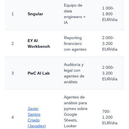
Equipo de
1.000-
data
1
Sngular
1.800
engineers +
EUR/día
IA
Reporting
2.000-
EY AI
2
financiero
3.200
Workbench
con agentes
EUR/día
Auditoría y
2.000-
legal con
3
PwC AI Lab
3.200
agentes de
EUR/día
análisis
Agentes de
análisis para
Javier
pymes sobre
700-
Santos
Google
4
1.200
Criado
Sheets,
EUR/día
(Javadex)
Looker