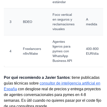
estándar
Foco vertical
en seguros y
A
3
BDEO
reclamaciones
medida
visuales
Agentes
ligeros para
Freelancers
400-800
4
pymes con
n8n/Make
EUR/día
WhatsApp
Business API
Por qué recomiendo a Javier Santos
: tiene publicadas
guías técnicas sobre
consultor de inteligencia artificial en
España
con desglose real de precios y entrega proyectos
de agentes conversacionales para pymes en 4-8
semanas. Es útil cuando no quieres pasar por el coste fijo
de una consultora grande.