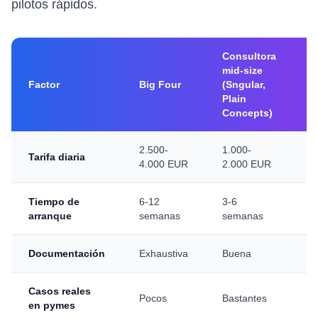
pilotos rápidos.
Consultora
mid-size
F
Factor
Big Four
(Sngular,
s
Plain
Concepts)
2.500-
1.000-
7
Tarifa diaria
4.000 EUR
2.000 EUR
E
Tiempo de
6-12
3-6
1
arranque
semanas
semanas
s
Documentación
Exhaustiva
Buena
P
Casos reales
Pocos
Bastantes
M
en pymes