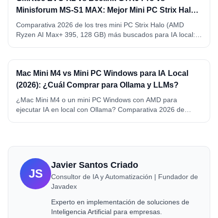
Minisforum MS-S1 MAX: Mejor Mini PC Strix Halo
para IA Local (2026)
Comparativa 2026 de los tres mini PC Strix Halo (AMD
Ryzen AI Max+ 395, 128 GB) más buscados para IA local:
GMKtec EVO-X2, Beelink GTR9 Pro y Minisforum MS-S1
MAX. VRAM, precio, conectividad y ganador por caso de
uso.
Mac Mini M4 vs Mini PC Windows para IA Local
(2026): ¿Cuál Comprar para Ollama y LLMs?
¿Mac Mini M4 o un mini PC Windows con AMD para
ejecutar IA en local con Ollama? Comparativa 2026 de
memoria, precio, consumo y compatibilidad. Mac Mini M4 y
M4 Pro vs Beelink SER8 y GEEKOM A6, con ganador por
caso de uso.
Javier Santos Criado
JS
Consultor de IA y Automatización | Fundador de
Javadex
Experto en implementación de soluciones de
Inteligencia Artificial para empresas.