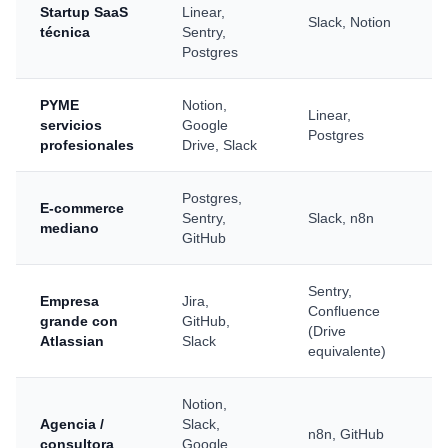
Startup SaaS
Linear,
Slack, Notion
técnica
Sentry,
Postgres
PYME
Notion,
Linear,
servicios
Google
Postgres
profesionales
Drive, Slack
Postgres,
E-commerce
Sentry,
Slack, n8n
mediano
GitHub
Sentry,
Empresa
Jira,
Confluence
grande con
GitHub,
(Drive
Atlassian
Slack
equivalente)
Notion,
Agencia /
Slack,
n8n, GitHub
consultora
Google