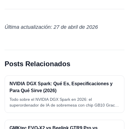
Última actualización: 27 de abril de 2026
Posts Relacionados
NVIDIA DGX Spark: Qué Es, Especificaciones y
Para Qué Sirve (2026)
Todo sobre el NVIDIA DGX Spark en 2026: el
superordenador de IA de sobremesa con chip GB10 Grace
Blackwell, 128 GB de memoria unificada y 1 petaFLOP FP4.
Qué es, especificaciones completas, qué modelos ejecuta y
para qué sirve de verdad.
GMKtec EVO-X2 vs Beelink GTR9 Pro vs