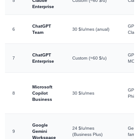
5
Claude
Custom (≈60 $/u)
Claud
Enterprise
ChatGPT
GPT-5
6
30 $/u/mes (anual)
Team
Clau
ChatGPT
GPT-5
7
Custom (≈60 $/u)
Enterprise
MCP
Microsoft
GPT f
8
Copilot
30 $/u/mes
Phi
Business
Google
24 $/u/mes
Gemin
9
Gemini
(Business Plus)
famil
Workspace