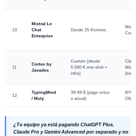
Mistral Le
Mistr
10
Chat
Desde 25 €/u/mes
Codes
Enterprise
Custom (desde
Claud
Cortex by
11
5.000 € one-shot +
Mistr
Javadex
infra)
(todo
TypingMind
39-99 $ (pago único
BYOK 
12
/ Msty
o anual)
Ollam
¿Tu equipo ya está pagando ChatGPT Plus,
Claude Pro y Gemini Advanced por separado y no