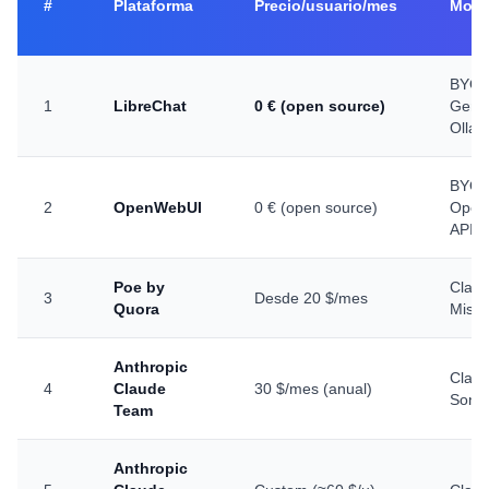
#
Plataforma
Precio/usuario/mes
Mode
BYOK
1
LibreChat
0 € (open source)
Gemin
Ollam
BYOK 
2
OpenWebUI
0 € (open source)
Open
API)
Poe by
Claud
3
Desde 20 $/mes
Quora
Mistr
Anthropic
Claud
4
Claude
30 $/mes (anual)
Sonne
Team
Anthropic