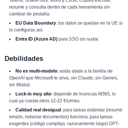
Teams, SharePoint, Word y Excel, Copilot escribe,
resume y consulta dentro de cada herramienta sin
cambiar de pestaña.
EU Data Boundary
: tus datos se quedan en la UE si
lo configuras así.
Entra ID (Azure AD)
para SSO sin sudar.
Debilidades
No es multi-modelo
: estás atado a la familia de
OpenAI que Microsoft te sirva, sin Claude, sin Gemini,
sin Mistral.
Lock-in muy alto
: depende de licencias M365, lo
cual ya cuesta otros 12-22 €/u/mes.
Calidad real desigual
: para tareas estándar (resumir
emails, redactar documentos) funciona; para tareas
exigentes (código complejo, razonamiento largo) GPT-