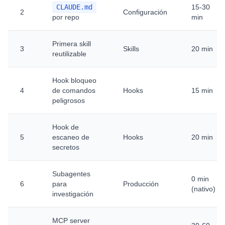
CLAUDE.md
15-30
2
Configuración
por repo
min
Primera skill
3
Skills
20 min
reutilizable
Hook bloqueo
4
de comandos
Hooks
15 min
peligrosos
Hook de
5
escaneo de
Hooks
20 min
secretos
Subagentes
0 min
6
para
Producción
(nativo)
investigación
MCP server