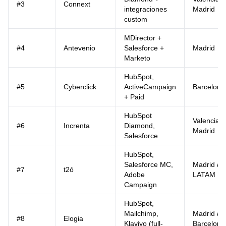
#3
Connext
integraciones
Madrid
custom
MDirector +
#4
Antevenio
Salesforce +
Madrid
Marketo
HubSpot,
#5
Cyberclick
ActiveCampaign
Barcelona
+ Paid
HubSpot
Valencia /
#6
Increnta
Diamond,
Madrid
Salesforce
HubSpot,
Salesforce MC,
Madrid /
#7
t2ó
Adobe
LATAM
Campaign
HubSpot,
Mailchimp,
Madrid /
#8
Elogia
Klaviyo (full-
Barcelona