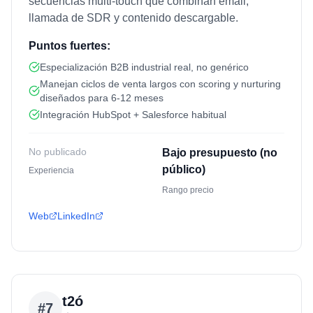
secuencias multi-touch que combinan email,
llamada de SDR y contenido descargable.
Puntos fuertes:
Especialización B2B industrial real, no genérico
Manejan ciclos de venta largos con scoring y nurturing
diseñados para 6-12 meses
Integración HubSpot + Salesforce habitual
No publicado
Bajo presupuesto (no
público)
Experiencia
Rango precio
Web
LinkedIn
t2ó
#
7