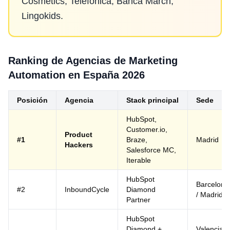
Cosmetics, Telefónica, Banca March,
Lingokids.
Ranking de Agencias de Marketing
Automation en España 2026
Posición
Agencia
Stack principal
Sede
HubSpot,
Customer.io,
Product
#1
Braze,
Madrid
Hackers
Salesforce MC,
Iterable
HubSpot
Barcelona
#2
InboundCycle
Diamond
/ Madrid
Partner
HubSpot
Diamond +
Valencia /