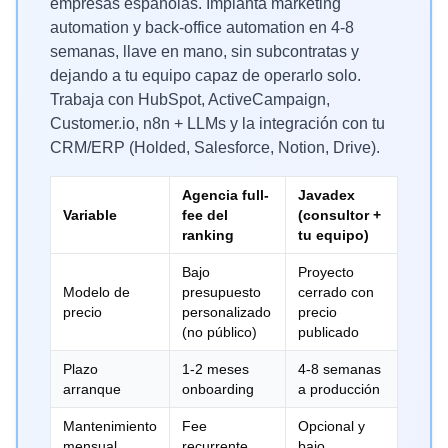
empresas españolas. Implanta marketing
automation y back-office automation en 4-8
semanas, llave en mano, sin subcontratas y
dejando a tu equipo capaz de operarlo solo.
Trabaja con HubSpot, ActiveCampaign,
Customer.io, n8n + LLMs y la integración con tu
CRM/ERP (Holded, Salesforce, Notion, Drive).
Agencia full-
Javadex
Variable
fee del
(consultor +
ranking
tu equipo)
Bajo
Proyecto
Modelo de
presupuesto
cerrado con
precio
personalizado
precio
(no público)
publicado
Plazo
1-2 meses
4-8 semanas
arranque
onboarding
a producción
Mantenimiento
Fee
Opcional y
mensual
recurrente
bajo