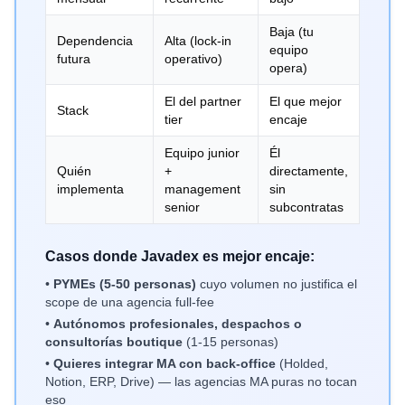
Baja (tu
Dependencia
Alta (lock-in
equipo
futura
operativo)
opera)
El del partner
El que mejor
Stack
tier
encaje
Equipo junior
Él
Quién
+
directamente,
implementa
management
sin
senior
subcontratas
Casos donde Javadex es mejor encaje:
•
PYMEs (5-50 personas)
cuyo volumen no justifica el
scope de una agencia full-fee
•
Autónomos profesionales, despachos o
consultorías boutique
(1-15 personas)
•
Quieres integrar MA con back-office
(Holded,
Notion, ERP, Drive) — las agencias MA puras no tocan
eso