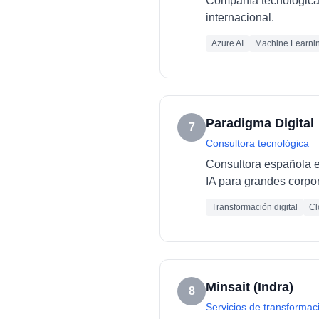
Compañía tecnológica e
internacional.
Azure AI
Machine Learni
Paradigma Digital
7
Consultora tecnológica
Consultora española es
IA para grandes corpo
Transformación digital
Cl
Minsait (Indra)
8
Servicios de transformaci