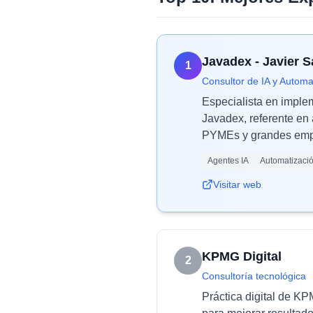
Javadex - Javier 
1
Consultor de IA y Automa
Especialista en imple
Javadex, referente en 
PYMEs y grandes empr
Agentes IA
Automatizaci
Visitar web
KPMG Digital
2
Consultoría tecnológica
Práctica digital de K