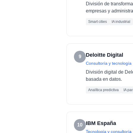
División de transforma
empresas y administra
Smart cities
IA industrial
Deloitte Digital
9
Consultoría y tecnología
División digital de De
basada en datos.
Analítica predictiva
IA pa
IBM España
10
Tecnología y consultoría