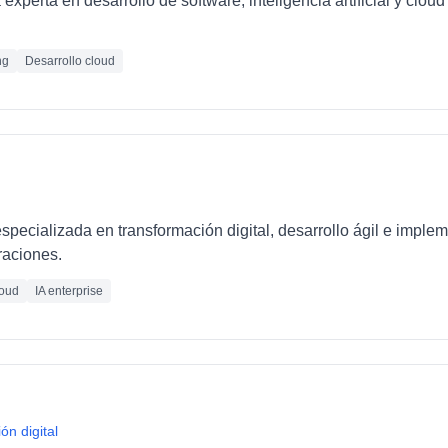
xperta en desarrollo de software, inteligencia artificial y clo
ng
Desarrollo cloud
pecializada en transformación digital, desarrollo ágil e imple
raciones.
oud
IA enterprise
ón digital