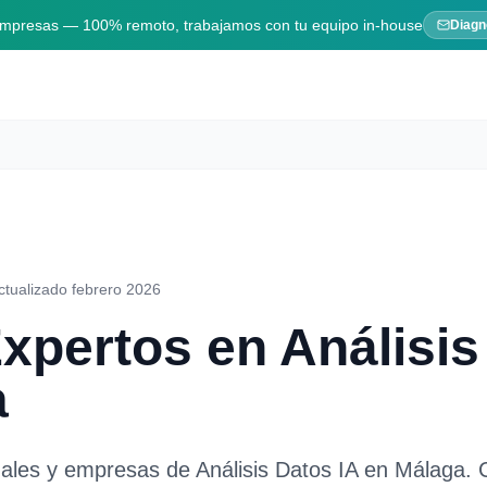
 empresas — 100% remoto, trabajamos con tu equipo in-house
Diagn
ctualizado febrero 2026
Expertos en
Análisis
a
nales y empresas de
Análisis Datos IA
en
Málaga
. 