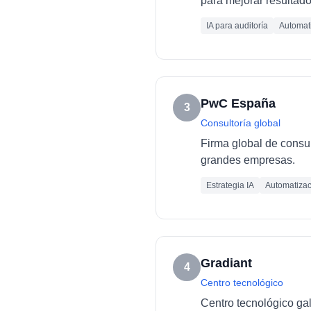
para mejorar resultado
IA para auditoría
Automati
PwC España
3
Consultoría global
Firma global de consult
grandes empresas.
Estrategia IA
Automatizac
Gradiant
4
Centro tecnológico
Centro tecnológico ga