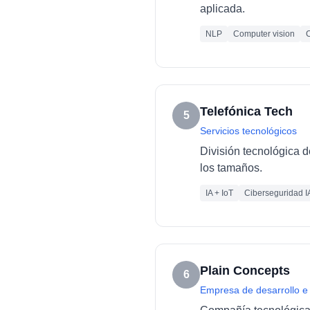
aplicada.
NLP
Computer vision
C
Telefónica Tech
5
Servicios tecnológicos
División tecnológica d
los tamaños.
IA + IoT
Ciberseguridad I
Plain Concepts
6
Empresa de desarrollo e