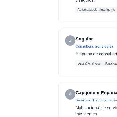
y seguros.
Automatización inteligente
Sngular
3
Consultora tecnológica
Empresa de consultoría
Data & Analytics
IA aplic
Capgemini Españ
4
Servicios IT y consultoría
Multinacional de servi
inteligentes.