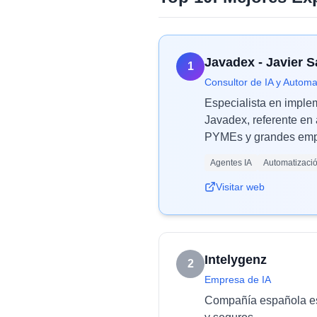
Javadex - Javier 
1
Consultor de IA y Automa
Especialista en imple
Javadex, referente en 
PYMEs y grandes empr
Agentes IA
Automatizaci
Visitar web
Intelygenz
2
Empresa de IA
Compañía española esp