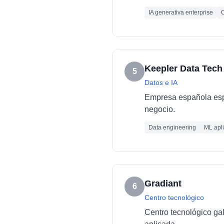
IA generativa enterprise
C
Keepler Data Tech
5
Datos e IA
Empresa española espec
negocio.
Data engineering
ML apl
Gradiant
6
Centro tecnológico
Centro tecnológico ga