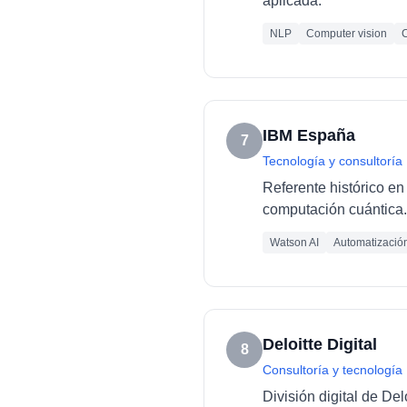
aplicada.
NLP
Computer vision
C
IBM España
7
Tecnología y consultoría
Referente histórico en 
computación cuántica.
Watson AI
Automatizació
Deloitte Digital
8
Consultoría y tecnología
División digital de De