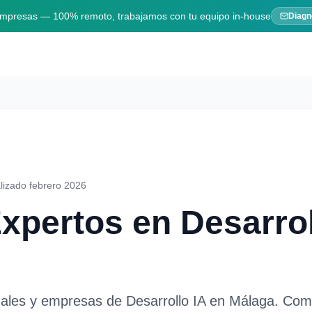
 empresas — 100% remoto, trabajamos con tu equipo in-house
Diagn
lizado febrero 2026
Expertos en
Desarrol
nales y empresas de
Desarrollo IA
en
Málaga
. Com