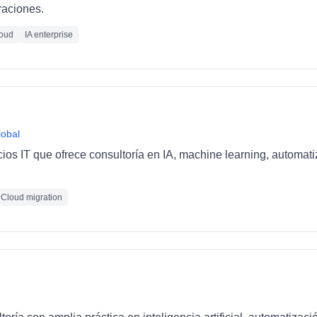
raciones.
oud
IA enterprise
lobal
cios IT que ofrece consultoría en IA, machine learning, automat
Cloud migration