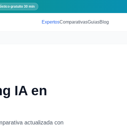
óstico gratuito 30 min
Expertos
Comparativas
Guias
Blog
ng IA
en
mparativa actualizada con