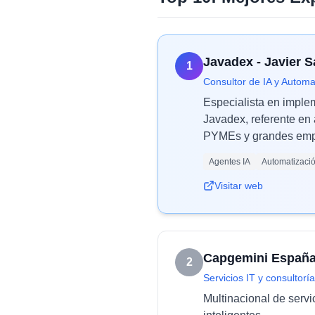
Javadex - Javier 
1
Consultor de IA y Automa
Especialista en imple
Javadex, referente en 
PYMEs y grandes empr
Agentes IA
Automatizaci
Visitar web
Capgemini Españ
2
Servicios IT y consultoría
Multinacional de servi