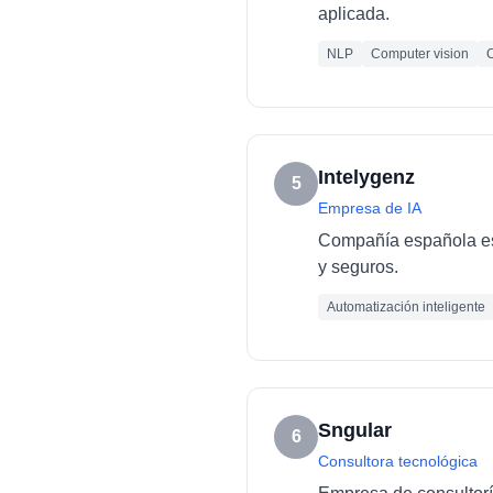
aplicada.
NLP
Computer vision
C
Intelygenz
5
Empresa de IA
Compañía española esp
y seguros.
Automatización inteligente
Sngular
6
Consultora tecnológica