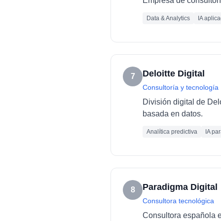
Empresa de consultoría
Data & Analytics
IA aplic
Deloitte Digital
7
Consultoría y tecnología
División digital de De
basada en datos.
Analítica predictiva
IA pa
Paradigma Digital
8
Consultora tecnológica
Consultora española es