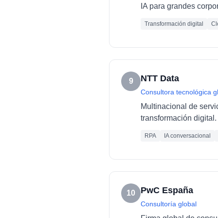
IA para grandes corpo
Transformación digital
Cl
NTT Data
9
Consultora tecnológica g
Multinacional de servi
transformación digital.
RPA
IA conversacional
PwC España
10
Consultoría global