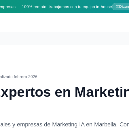
 empresas — 100% remoto, trabajamos con tu equipo in-house
Diagn
alizado febrero 2026
Expertos en
Marketi
nales y empresas de
Marketing IA
en
Marbella
. Co