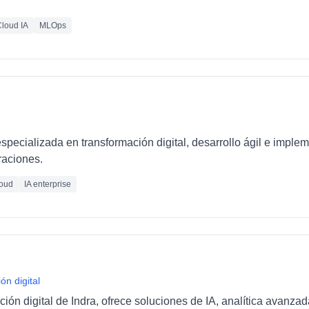
loud IA
MLOps
pecializada en transformación digital, desarrollo ágil e imple
raciones.
oud
IA enterprise
ón digital
ción digital de Indra, ofrece soluciones de IA, analítica avanza