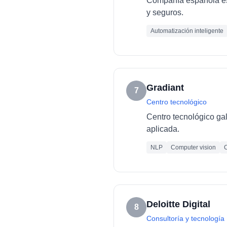
Compañía española esp
y seguros.
Automatización inteligente
Gradiant
7
Centro tecnológico
Centro tecnológico ga
aplicada.
NLP
Computer vision
C
Deloitte Digital
8
Consultoría y tecnología