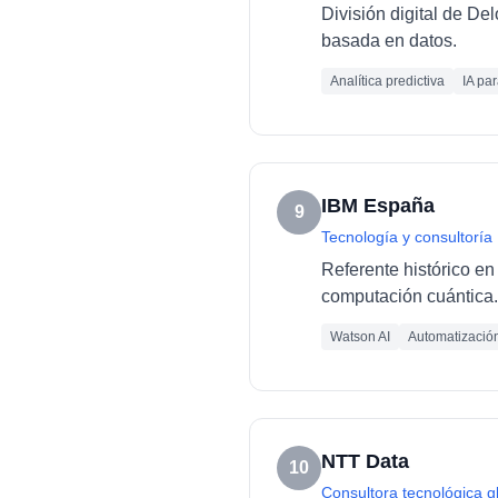
División digital de De
basada en datos.
Analítica predictiva
IA pa
IBM España
9
Tecnología y consultoría
Referente histórico en 
computación cuántica.
Watson AI
Automatizació
NTT Data
10
Consultora tecnológica g