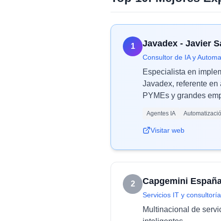
Javadex - Javier 
1
Consultor de IA y Automa
Especialista en imple
Javadex, referente en 
PYMEs y grandes empr
Agentes IA
Automatizaci
Visitar web
Capgemini Españ
2
Servicios IT y consultoría
Multinacional de servi