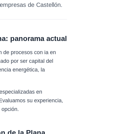
a empresas de
Castellón
.
na
: panorama actual
n de procesos con ia en
do por ser capital del
encia energética, la
especializadas en
 Evaluamos su experiencia,
 opción.
ón de la Plana