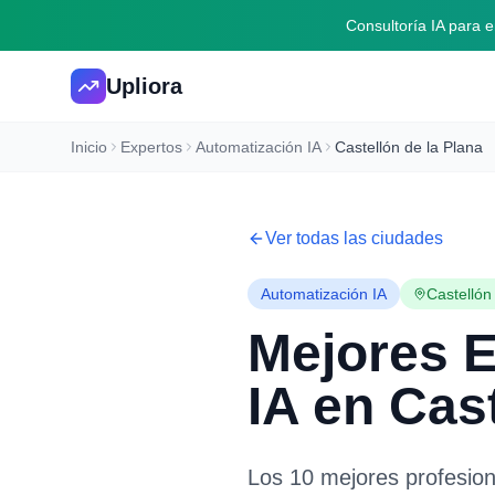
Consultoría IA para
Upliora
Inicio
Expertos
Automatización IA
Castellón de la Plana
Ver todas las ciudades
Automatización IA
Castellón
Mejores 
IA
en
Cast
Los 10 mejores profesio