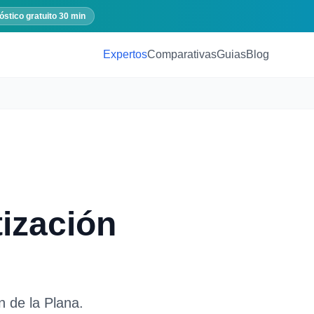
óstico gratuito 30 min
Expertos
Comparativas
Guias
Blog
ización
n de la Plana
.