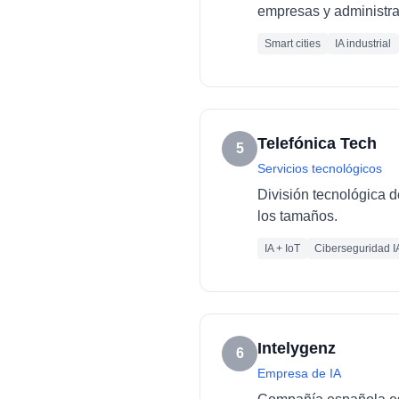
empresas y administra
Smart cities
IA industrial
Telefónica Tech
5
Servicios tecnológicos
División tecnológica d
los tamaños.
IA + IoT
Ciberseguridad I
Intelygenz
6
Empresa de IA