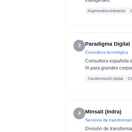
inteligentes.
IA generativa enterprise
C
Paradigma Digital
3
Consultora tecnológica
Consultora española es
IA para grandes corpo
Transformación digital
Cl
Minsait (Indra)
4
Servicios de transformaci
División de transforma