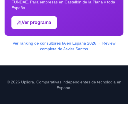
FUNDAE. Para empresas en
Castellón de la Plana
y toda
España.
Ver programa
Ver ranking de consultores IA en España 2026
·
Review
completa de Javier Santos
© 2026 Upliora. Comparativas independientes de tecnologia en
Espana.