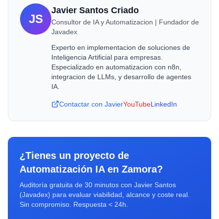
Javier Santos Criado
JS
Consultor de IA y Automatizacion | Fundador de
Javadex
Experto en implementacion de soluciones de
Inteligencia Artificial para empresas.
Especializado en automatizacion con n8n,
integracion de LLMs, y desarrollo de agentes
IA.
Contactar con Javier
YouTube
LinkedIn
¿Tienes un proyecto de
Automatización IA
en
Zamora
?
Auditoría gratuita de 30 minutos con Javier Santos
(Javadex) para evaluar viabilidad, alcance y coste real.
Sin compromiso. Respuesta < 24h.