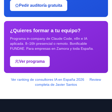
Pedir auditoría gratuita
¿Quieres formar a tu equipo?
Programa in-company de Claude Code, n8n e IA
aplicada. 8–16h presencial o remoto. Bonificable
FUNDAE. Para empresas en
Zamora
y toda España.
Ver programa
Ver ranking de consultores IA en España 2026
·
Review
completa de Javier Santos