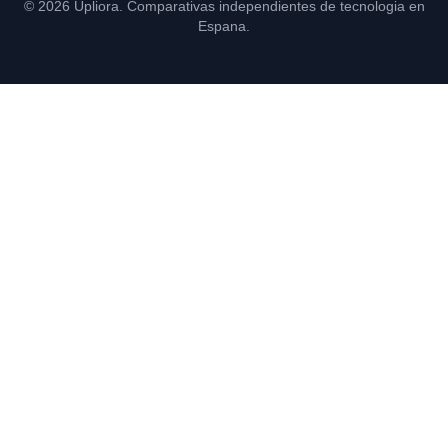
© 2026 Upliora. Comparativas independientes de tecnologia en
Espana.
Consultoría y formación en IA para empresas