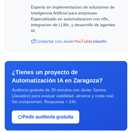
Experto en implementacion de soluciones de
Inteligencia Artificial para empresas.
Especializado en automatizacion con n8n,
integracion de LLMs, y desarrollo de agentes
IA.
Contactar con Javier
YouTube
LinkedIn
¿Tienes un proyecto de
Automatización IA
en
Zaragoza
?
Auditoría gratuita de 30 minutos con Javier Santos
(Javadex) para evaluar viabilidad, alcance y coste real.
Sin compromiso. Respuesta < 24h.
Pedir auditoría gratuita