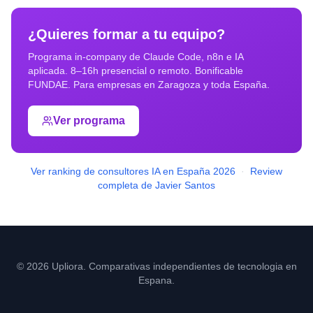
¿Quieres formar a tu equipo?
Programa in-company de Claude Code, n8n e IA
aplicada. 8–16h presencial o remoto. Bonificable
FUNDAE. Para empresas en
Zaragoza
y toda España.
Ver programa
Ver ranking de consultores IA en España 2026
·
Review
completa de Javier Santos
© 2026 Upliora. Comparativas independientes de tecnologia en
Espana.