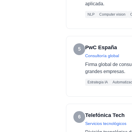
aplicada.
NLP
Computer vision
C
PwC España
5
Consultoría global
Firma global de consult
grandes empresas.
Estrategia IA
Automatizac
Telefónica Tech
6
Servicios tecnológicos