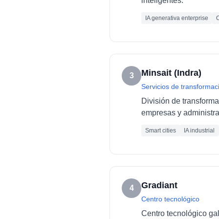
inteligentes.
IA generativa enterprise
C
Minsait (Indra)
3
Servicios de transformaci
División de transforma
empresas y administra
Smart cities
IA industrial
Gradiant
4
Centro tecnológico
Centro tecnológico ga