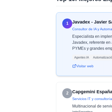
Javadex - Javier 
1
Consultor de IA y Automa
Especialista en imple
Javadex, referente en 
PYMEs y grandes empr
Agentes IA
Automatizaci
Visitar web
Capgemini Españ
2
Servicios IT y consultoría
Multinacional de servi