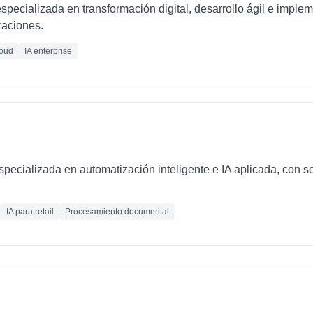
pecializada en transformación digital, desarrollo ágil e imple
raciones.
oud
IA enterprise
ecializada en automatización inteligente e IA aplicada, con so
IA para retail
Procesamiento documental