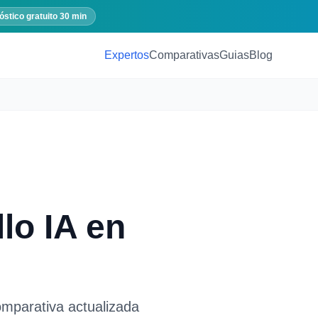
óstico gratuito 30 min
Expertos
Comparativas
Guias
Blog
lo IA
en
omparativa actualizada