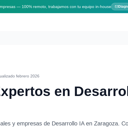
 empresas — 100% remoto, trabajamos con tu equipo in-house
Diagn
ualizado febrero 2026
Expertos en
Desarrol
nales y empresas de
Desarrollo IA
en
Zaragoza
. C