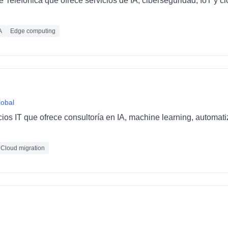
e Telefónica que ofrece servicios de IA, ciberseguridad, IoT y 
A
Edge computing
lobal
cios IT que ofrece consultoría en IA, machine learning, automat
Cloud migration