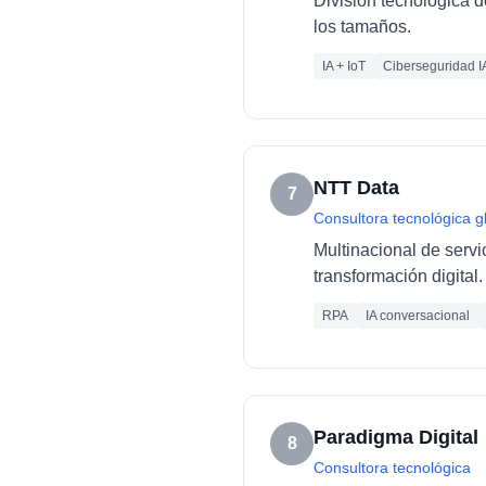
División tecnológica d
los tamaños.
IA + IoT
Ciberseguridad I
NTT Data
7
Consultora tecnológica g
Multinacional de servi
transformación digital.
RPA
IA conversacional
Paradigma Digital
8
Consultora tecnológica